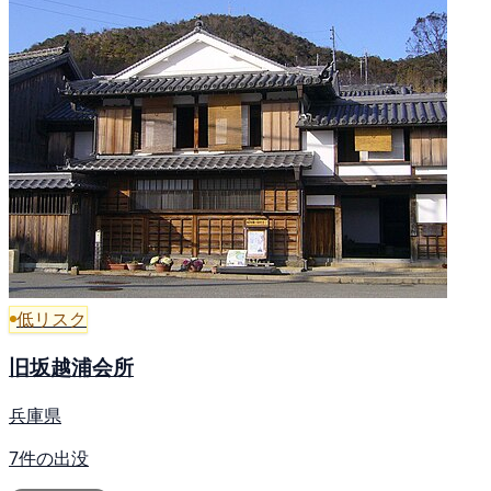
低リスク
旧坂越浦会所
兵庫県
7件の出没