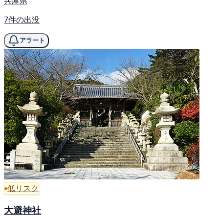
兵庫県
7件の出没
アラート
低リスク
大避神社