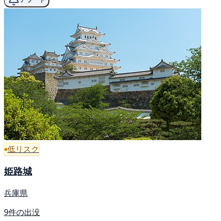
低リスク
姫路城
兵庫県
9件の出没