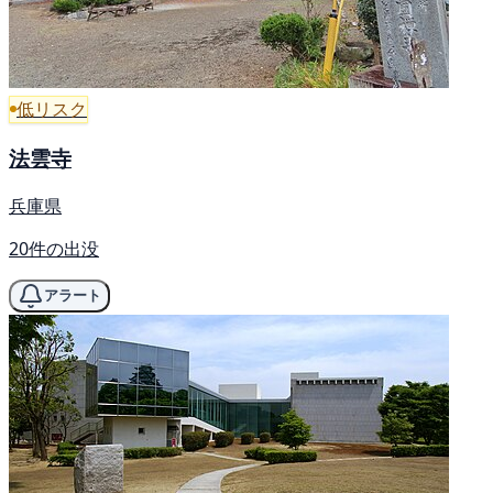
低リスク
法雲寺
兵庫県
20件の出没
アラート