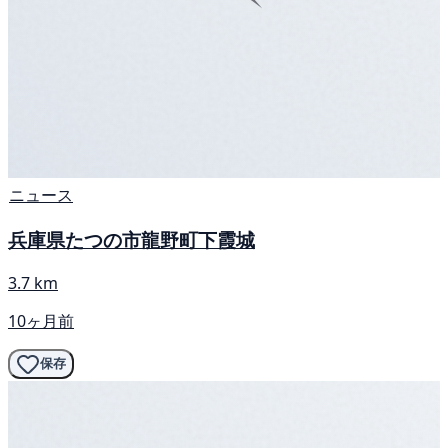
ニュース
兵庫県たつの市龍野町下霞城
3.7 km
10ヶ月前
保存