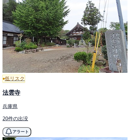
低リスク
法雲寺
兵庫県
20件の出没
アラート