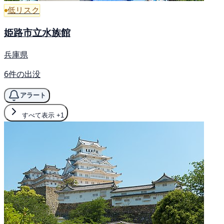
低リスク
姫路市立水族館
兵庫県
6件の出没
アラート
すべて表示
+1