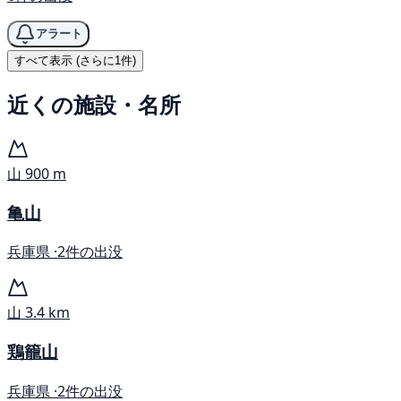
アラート
すべて表示 (さらに1件)
近くの施設・名所
山
900 m
亀山
兵庫県 ·
2件の出没
山
3.4 km
鶏籠山
兵庫県 ·
2件の出没