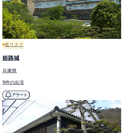
低リスク
姫路城
兵庫県
9件の出没
アラート