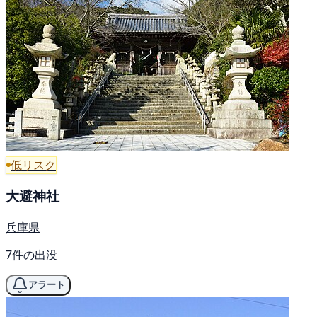
低リスク
大避神社
兵庫県
7件の出没
アラート