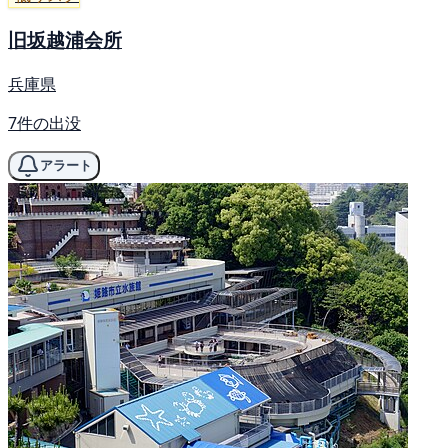
旧坂越浦会所
兵庫県
7件の出没
アラート