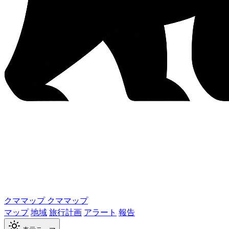
クママップ
クママップ
マップ
地域
旅行計画
アラート
報告