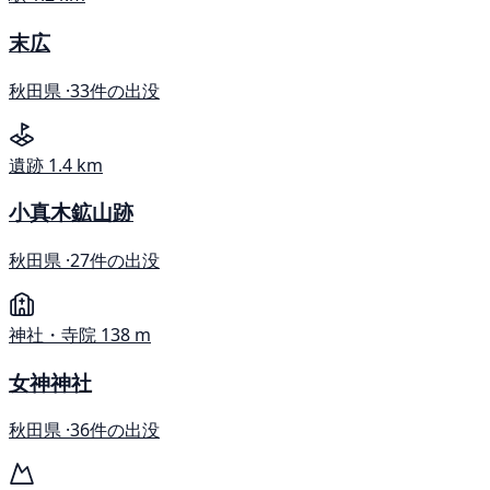
末広
秋田県 ·
33件の出没
遺跡
1.4 km
小真木鉱山跡
秋田県 ·
27件の出没
神社・寺院
138 m
女神神社
秋田県 ·
36件の出没