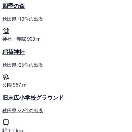
四季の森
秋田県 ·
10件の出没
神社・寺院
903 m
稲荷神社
秋田県 ·
25件の出没
公園
967 m
旧末広小学校グラウンド
秋田県 ·
22件の出没
駅
1.2 km