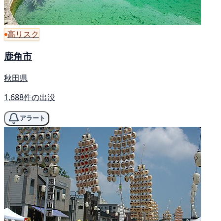
高リスク
鹿角市
秋田県
1,688件の出没
アラート