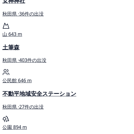
女神神社
秋田県 ·
36件の出没
山
643 m
土筆森
秋田県 ·
403件の出没
公民館
646 m
不動平地域安全ステーション
秋田県 ·
27件の出没
公園
894 m