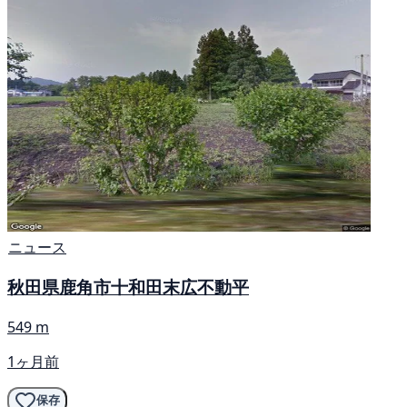
ニュース
秋田県鹿角市十和田末広不動平
549 m
1ヶ月前
保存