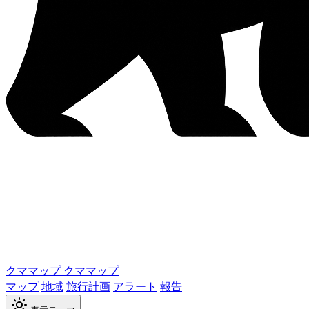
クママップ
クママップ
マップ
地域
旅行計画
アラート
報告