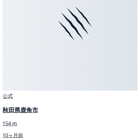
公式
秋田県鹿角市
154 m
10ヶ月前