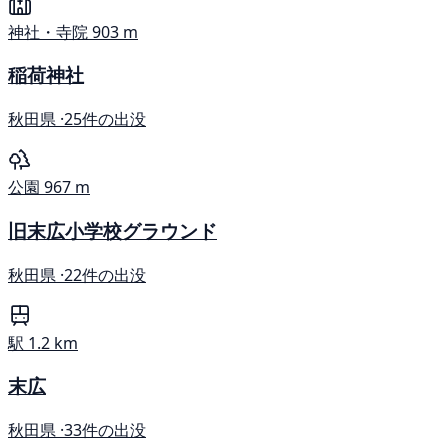
神社・寺院
903 m
稲荷神社
秋田県 ·
25件の出没
公園
967 m
旧末広小学校グラウンド
秋田県 ·
22件の出没
駅
1.2 km
末広
秋田県 ·
33件の出没