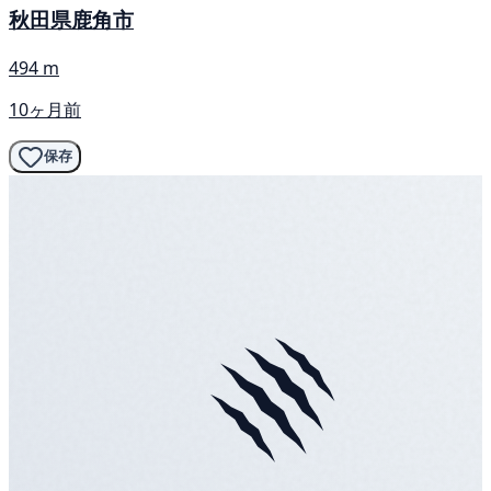
秋田県鹿角市
494 m
10ヶ月前
保存