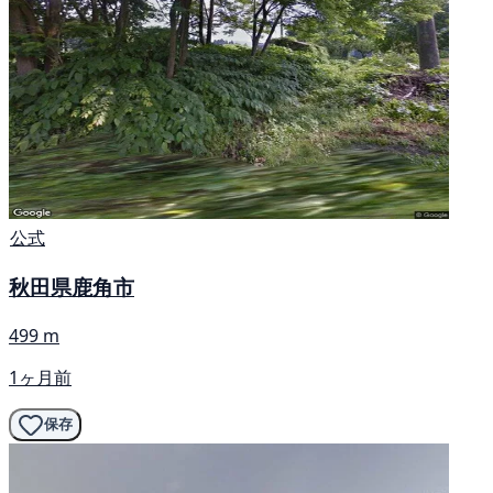
公式
秋田県鹿角市
499 m
1ヶ月前
保存