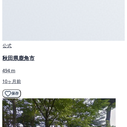
公式
秋田県鹿角市
494 m
10ヶ月前
保存