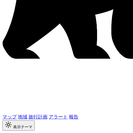
マップ
地域
旅行計画
アラート
報告
表示テーマ