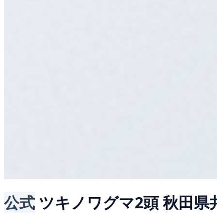
公式
ツキノワグマ2頭
秋田県