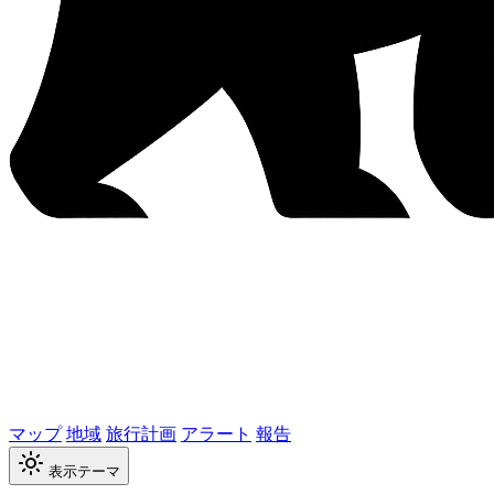
マップ
地域
旅行計画
アラート
報告
表示テーマ