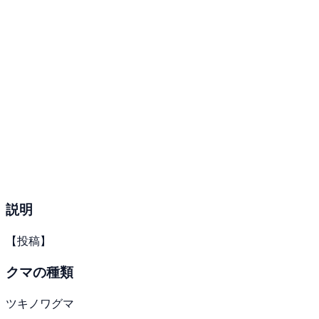
説明
【投稿】
クマの種類
ツキノワグマ