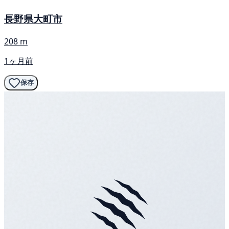
長野県大町市
208 m
1ヶ月前
保存