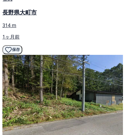
長野県大町市
314 m
1ヶ月前
保存