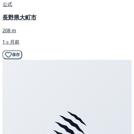
公式
長野県大町市
208 m
1ヶ月前
保存