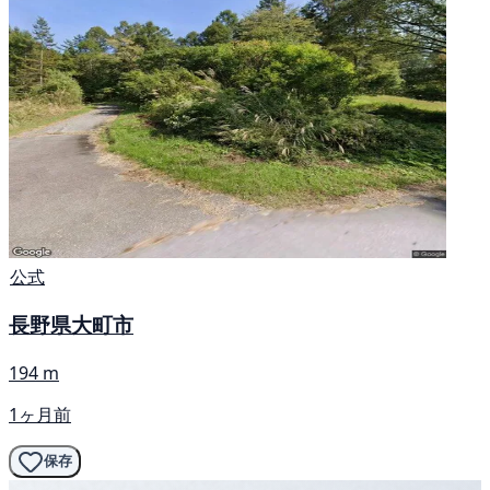
公式
長野県大町市
194 m
1ヶ月前
保存