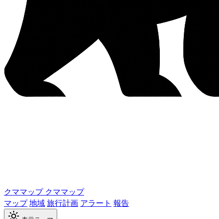
クママップ
クママップ
マップ
地域
旅行計画
アラート
報告