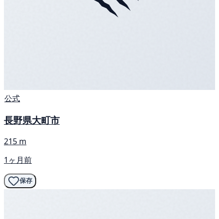
公式
長野県大町市
215 m
1ヶ月前
保存