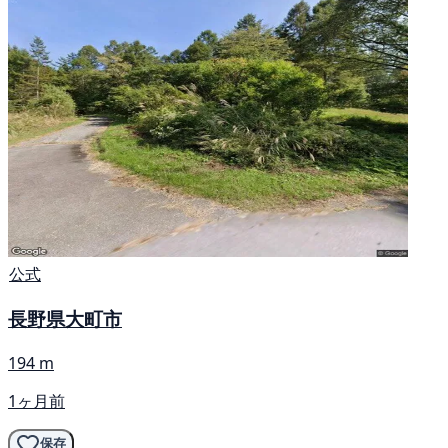
公式
長野県大町市
194 m
1ヶ月前
保存