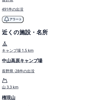
491件の出没
アラート
近くの施設・名所
キャンプ場
1.5 km
中山高原キャンプ場
長野県 ·
28件の出没
山
3.3 km
権現山