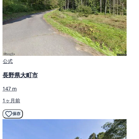
公式
長野県大町市
147 m
1ヶ月前
保存