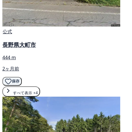
公式
長野県大町市
444 m
2ヶ月前
保存
すべて表示
+4