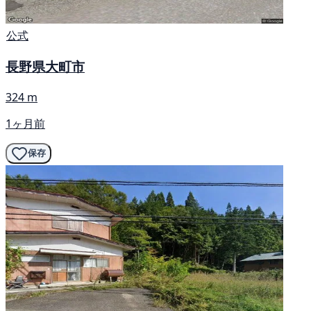
公式
長野県大町市
324 m
1ヶ月前
保存