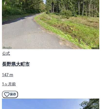
公式
長野県大町市
147 m
1ヶ月前
保存