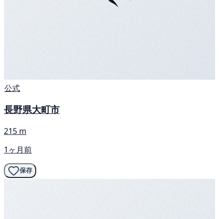
公式
長野県大町市
215 m
1ヶ月前
保存