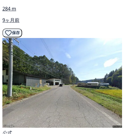
284 m
9ヶ月前
保存
公式