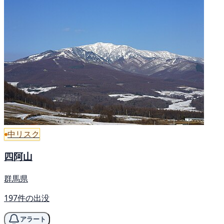
中リスク
四阿山
群馬県
197件の出没
アラート