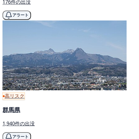
176件の出没
アラート
高リスク
群馬県
1,940件の出没
アラート