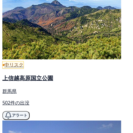
中リスク
上信越高原国立公園
群馬県
502件の出没
アラート