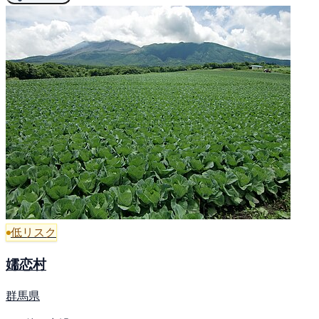
低リスク
嬬恋村
群馬県