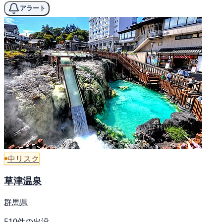
アラート
中リスク
草津温泉
群馬県
510件の出没