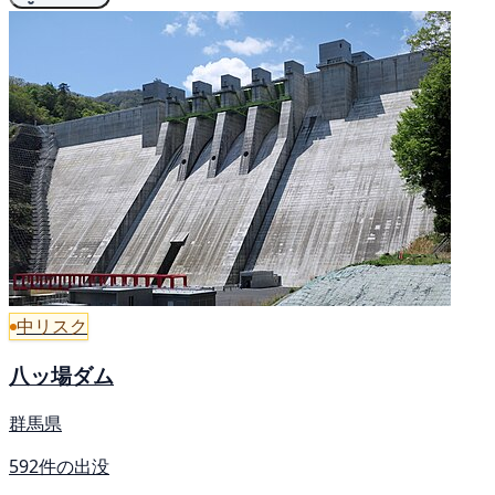
中リスク
八ッ場ダム
群馬県
592件の出没