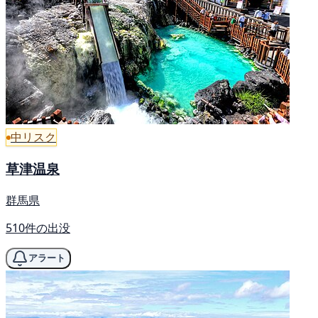
中リスク
草津温泉
群馬県
510件の出没
アラート