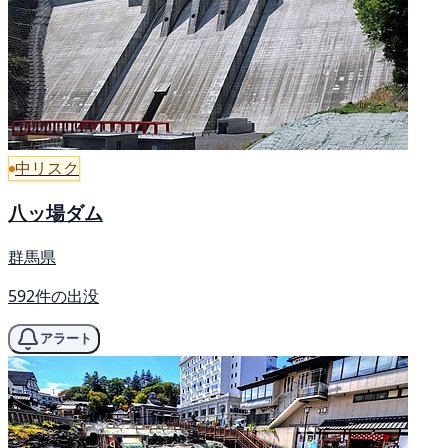
中リスク
八ッ場ダム
群馬県
592件の出没
アラート