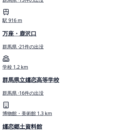
群馬県 ·
15件の出没
駅
916 m
万座・鹿沢口
群馬県 ·
21件の出没
学校
1.2 km
群馬県立嬬恋高等学校
群馬県 ·
16件の出没
博物館・美術館
1.3 km
嬬恋郷土資料館