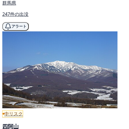
群馬県
247件の出没
アラート
中リスク
四阿山