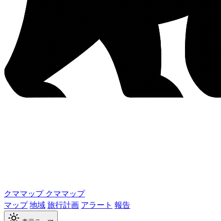
クママップ
クママップ
マップ
地域
旅行計画
アラート
報告