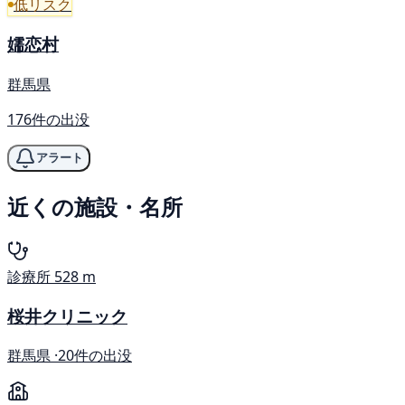
低リスク
嬬恋村
群馬県
176件の出没
アラート
近くの施設・名所
診療所
528 m
桜井クリニック
群馬県 ·
20件の出没