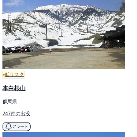
低リスク
本白根山
群馬県
247件の出没
アラート