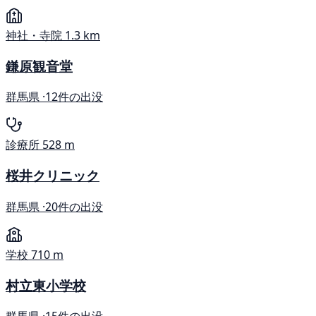
神社・寺院
1.3 km
鎌原観音堂
群馬県 ·
12件の出没
診療所
528 m
桜井クリニック
群馬県 ·
20件の出没
学校
710 m
村立東小学校