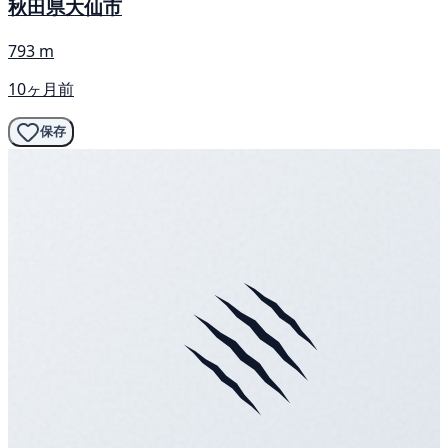
秋田県大仙市
793 m
10ヶ月前
保存