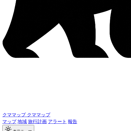
クママップ
クママップ
マップ
地域
旅行計画
アラート
報告