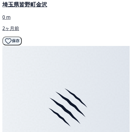
埼玉県皆野町金沢
0 m
2ヶ月前
保存