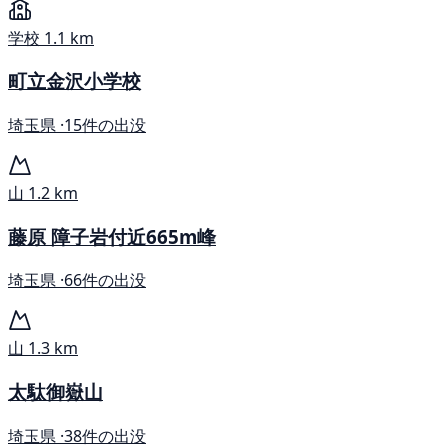
学校
1.1 km
町立金沢小学校
埼玉県 ·
15件の出没
山
1.2 km
藤原 障子岩付近665m峰
埼玉県 ·
66件の出没
山
1.3 km
太駄御嶽山
埼玉県 ·
38件の出没