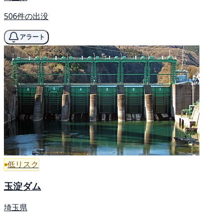
506件の出没
アラート
低リスク
玉淀ダム
埼玉県