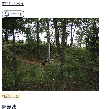
322件の出没
アラート
低リスク
鉢形城