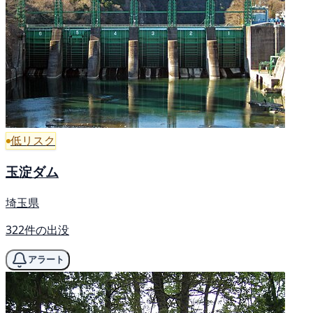
低リスク
玉淀ダム
埼玉県
322件の出没
アラート