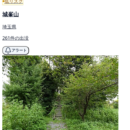
低リスク
城峯山
埼玉県
261件の出没
アラート