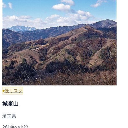
低リスク
城峯山
埼玉県
261件の出没