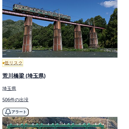
低リスク
荒川橋梁 (埼玉県)
埼玉県
506件の出没
アラート