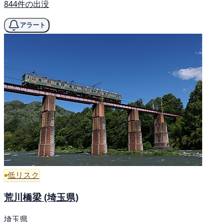
844件の出没
アラート
低リスク
荒川橋梁 (埼玉県)
埼玉県