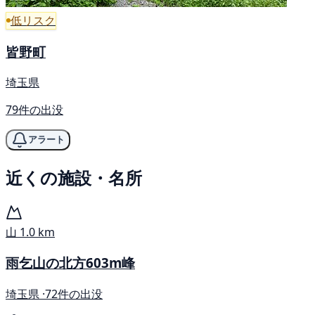
低リスク
皆野町
埼玉県
79件の出没
アラート
近くの施設・名所
山
1.0 km
雨乞山の北方603m峰
埼玉県 ·
72件の出没