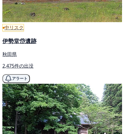
中リスク
伊勢堂岱遺跡
秋田県
2,475件の出没
アラート