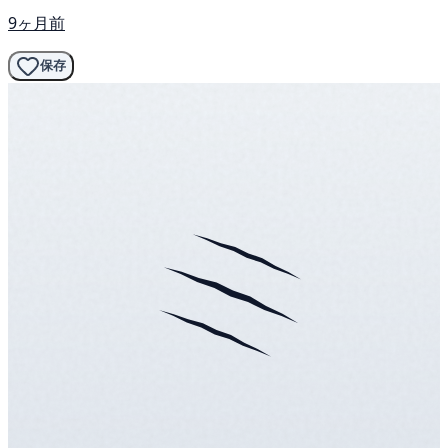
9ヶ月前
保存