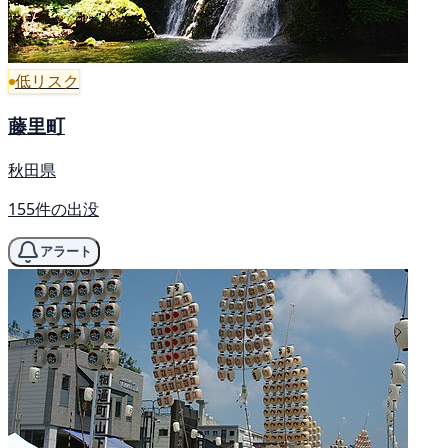
低リスク
藤里町
秋田県
155件の出没
アラート