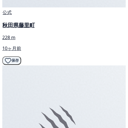
公式
秋田県藤里町
228 m
10ヶ月前
保存