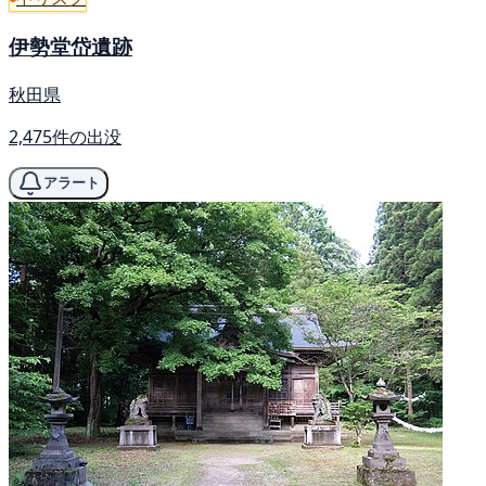
伊勢堂岱遺跡
秋田県
2,475件の出没
アラート