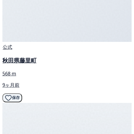
公式
秋田県藤里町
568 m
9ヶ月前
保存