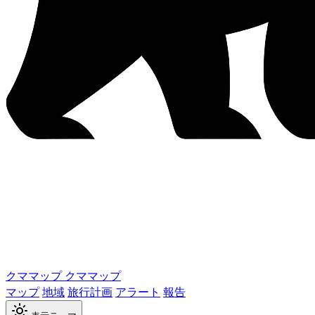
クママップ
クママップ
マップ
地域
旅行計画
アラート
報告