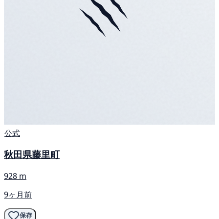
公式
秋田県藤里町
928 m
9ヶ月前
保存