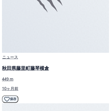
ニュース
秋田県藤里町藤琴横倉
449 m
10ヶ月前
保存