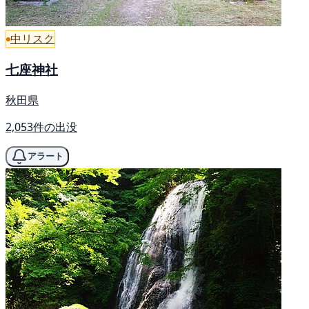
中リスク
七座神社
秋田県
2,053件の出没
アラート