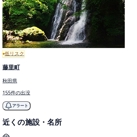
低リスク
藤里町
秋田県
155件の出没
アラート
近くの施設・名所