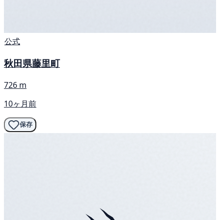
公式
秋田県藤里町
726 m
10ヶ月前
保存