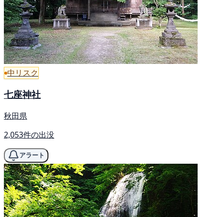
中リスク
七座神社
秋田県
2,053件の出没
アラート