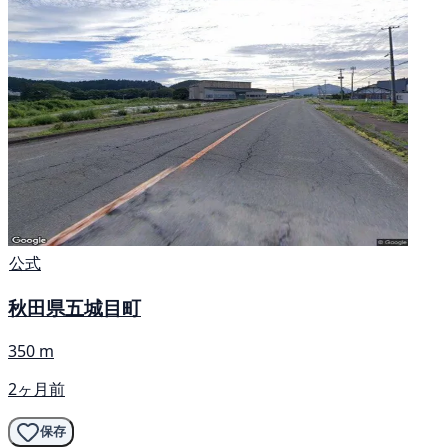
公式
秋田県五城目町
350 m
2ヶ月前
保存