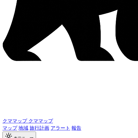
クママップ
クママップ
マップ
地域
旅行計画
アラート
報告