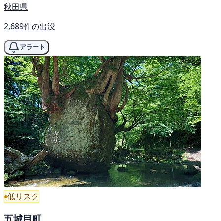
秋田県
2,689件の出没
アラート
低リスク
五城目町