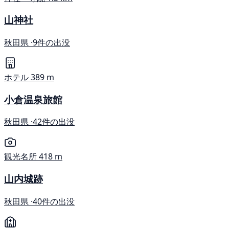
山神社
秋田県 ·
9件の出没
ホテル
389 m
小倉温泉旅館
秋田県 ·
42件の出没
観光名所
418 m
山内城跡
秋田県 ·
40件の出没