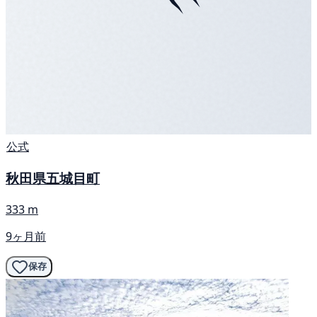
公式
秋田県五城目町
333 m
9ヶ月前
保存