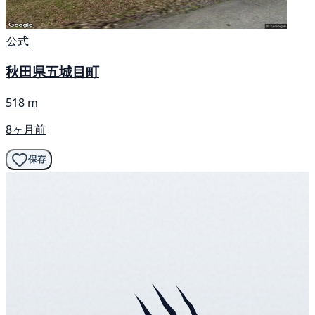
公式
秋田県五城目町
518 m
8ヶ月前
保存