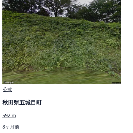
公式
秋田県五城目町
592 m
8ヶ月前