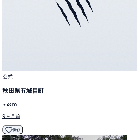
公式
秋田県五城目町
568 m
9ヶ月前
保存