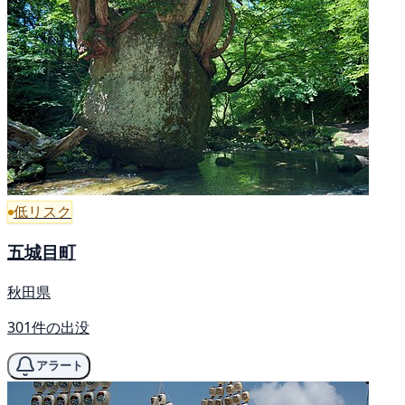
低リスク
五城目町
秋田県
301件の出没
アラート