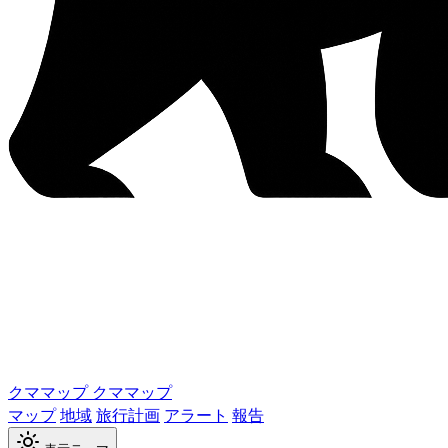
クママップ
クママップ
マップ
地域
旅行計画
アラート
報告