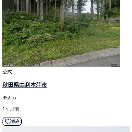
公式
秋田県由利本荘市
952 m
1ヶ月前
保存