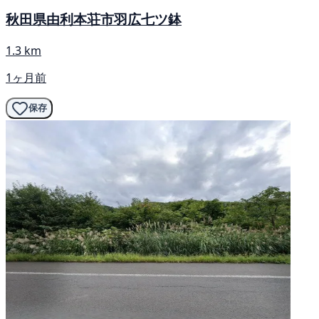
秋田県由利本荘市羽広七ツ鉢
1.3 km
1ヶ月前
保存