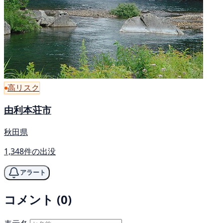
高リスク
由利本荘市
秋田県
1,348件の出没
アラート
コメント (0)