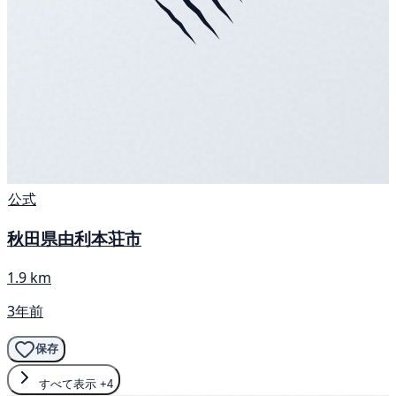
公式
秋田県由利本荘市
1.9 km
3年前
保存
すべて表示
+4