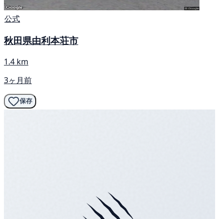
公式
秋田県由利本荘市
1.4 km
3ヶ月前
保存