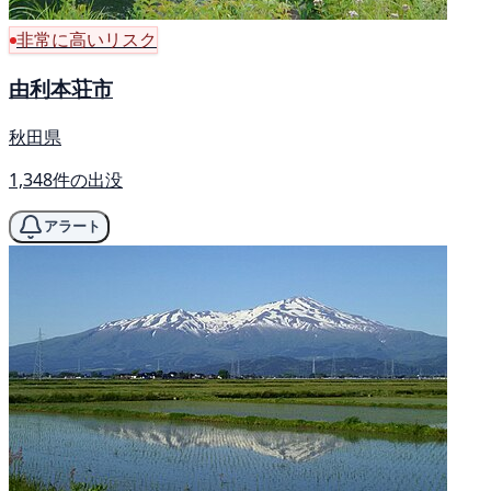
非常に高いリスク
由利本荘市
秋田県
1,348件の出没
アラート