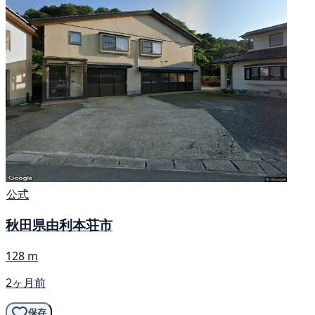
公式
秋田県由利本荘市
128 m
2ヶ月前
保存