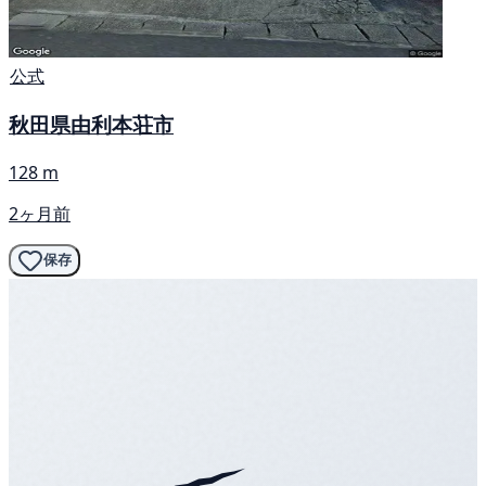
公式
秋田県由利本荘市
128 m
2ヶ月前
保存