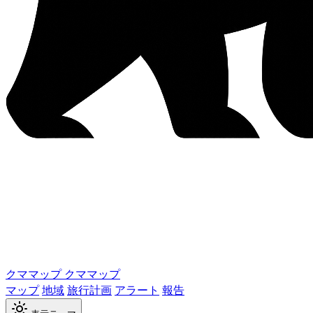
クママップ
クママップ
マップ
地域
旅行計画
アラート
報告