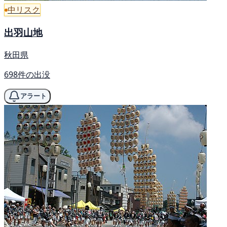
中リスク
出羽山地
秋田県
698件の出没
アラート