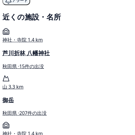
アラート
近くの施設・名所
神社・寺院
1.4 km
芦川折林 八幡神社
秋田県 ·
15件の出没
山
3.3 km
御岳
秋田県 ·
207件の出没
神社・寺院
1.4 km