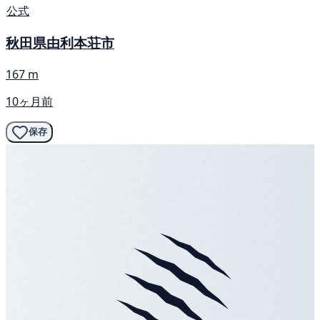
公式
秋田県由利本荘市
167 m
10ヶ月前
保存