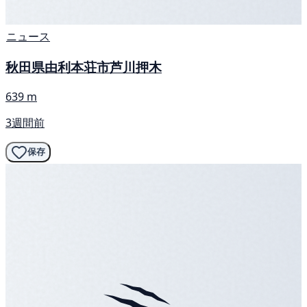
ニュース
秋田県由利本荘市芦川押木
639 m
3週間前
保存