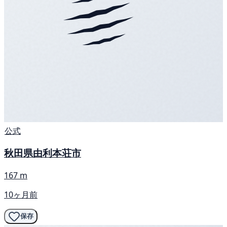
公式
秋田県由利本荘市
167 m
10ヶ月前
保存