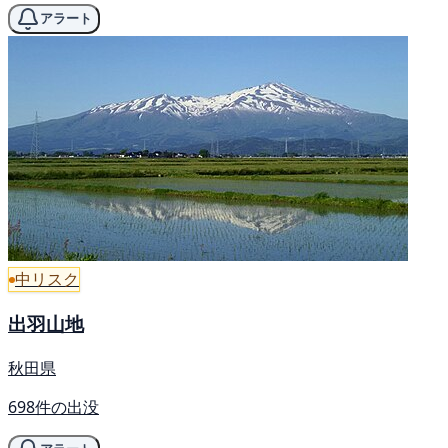
アラート
中リスク
出羽山地
秋田県
698件の出没