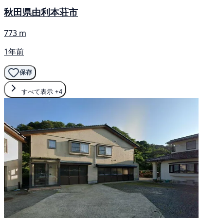
秋田県由利本荘市
773 m
1年前
保存
すべて表示
+4