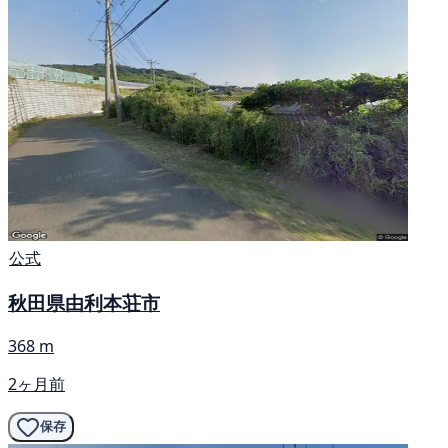
公式
秋田県由利本荘市
368 m
2ヶ月前
保存