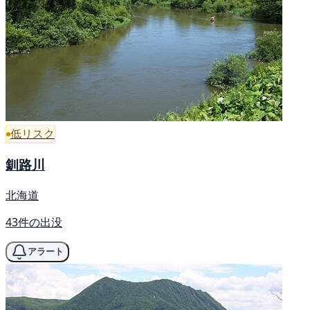
低リスク
釧路川
北海道
43件の出没
アラート