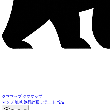
クママップ
クママップ
マップ
地域
旅行計画
アラート
報告