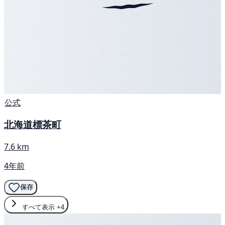
公式
北海道標茶町
7.6 km
4年前
保存
すべて表示
+4