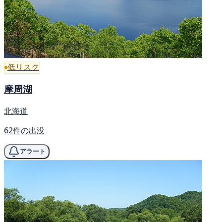
低リスク
摩周湖
北海道
62件の出没
アラート