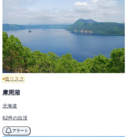
低リスク
摩周湖
北海道
62件の出没
アラート