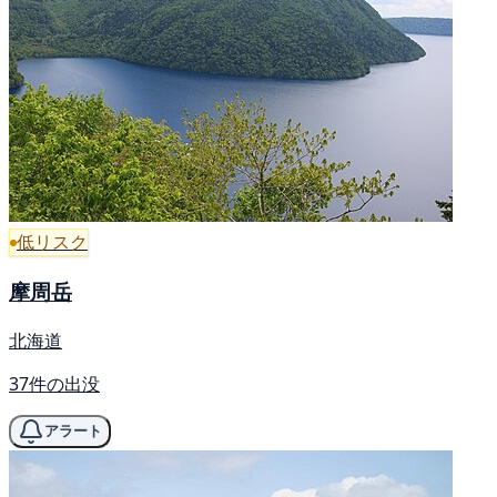
低リスク
摩周岳
北海道
37件の出没
アラート