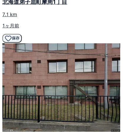
北海道弟子屈町摩周1丁目
7.1 km
1ヶ月前
保存