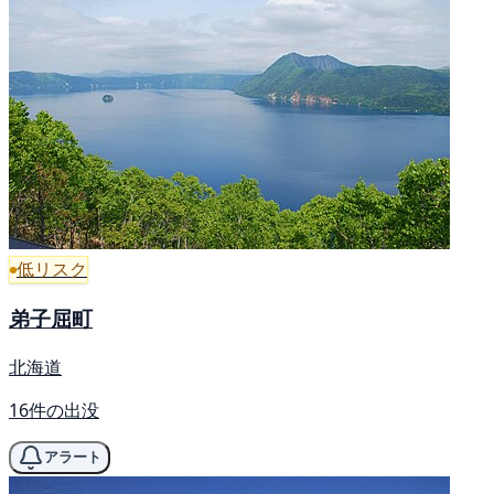
低リスク
弟子屈町
北海道
16件の出没
アラート