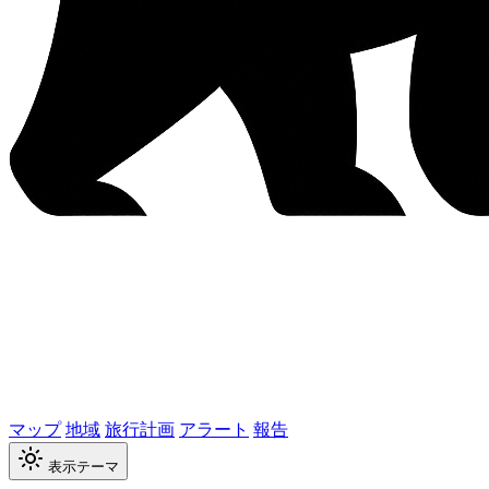
マップ
地域
旅行計画
アラート
報告
表示テーマ