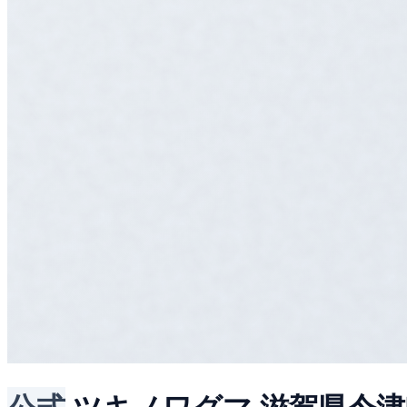
公式
ツキノワグマ
滋賀県今津