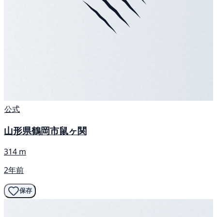
公式
山形県鶴岡市鼠ヶ関
314 m
2年前
保存