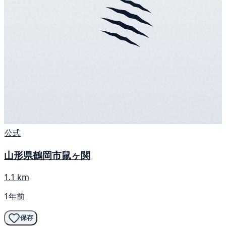
公式
山形県鶴岡市鼠ヶ関
1.1 km
1年前
保存