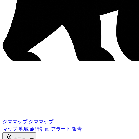
クママップ
クママップ
マップ
地域
旅行計画
アラート
報告