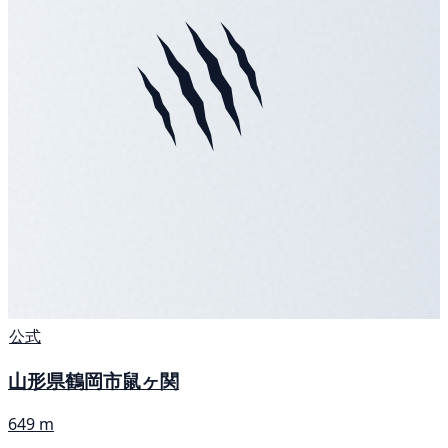
公式
山形県鶴岡市鼠ヶ関
649 m