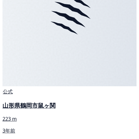
公式
山形県鶴岡市鼠ヶ関
223 m
3年前