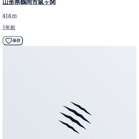
山形県鶴岡市鼠ヶ関
414 m
1年前
保存