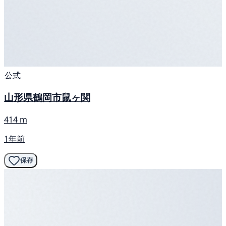
公式
山形県鶴岡市鼠ヶ関
414 m
1年前
保存