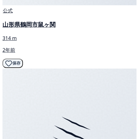
公式
山形県鶴岡市鼠ヶ関
314 m
2年前
保存