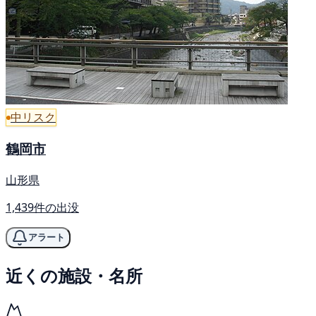
中リスク
鶴岡市
山形県
1,439件の出没
アラート
近くの施設・名所