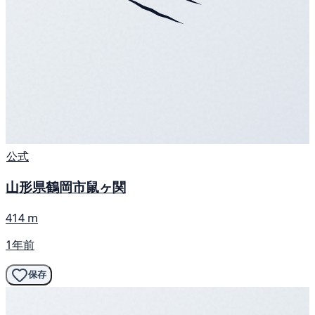
公式
山形県鶴岡市鼠ヶ関
414 m
1年前
保存