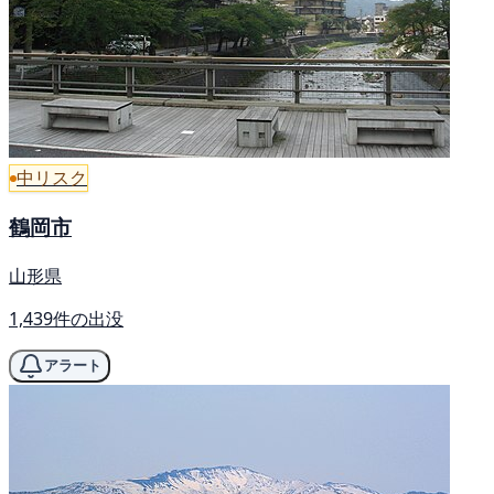
中リスク
鶴岡市
山形県
1,439件の出没
アラート