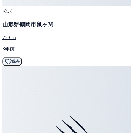
公式
山形県鶴岡市鼠ヶ関
223 m
3年前
保存