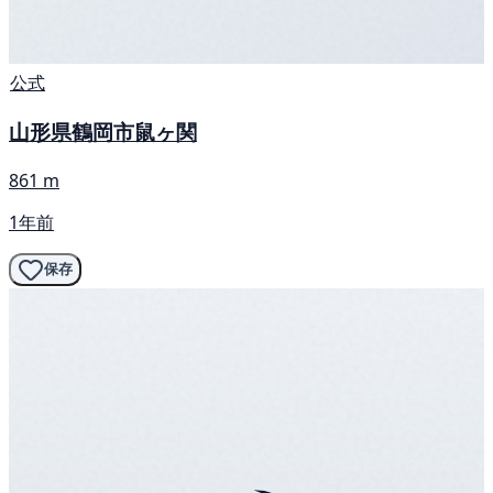
公式
山形県鶴岡市鼠ヶ関
861 m
1年前
保存