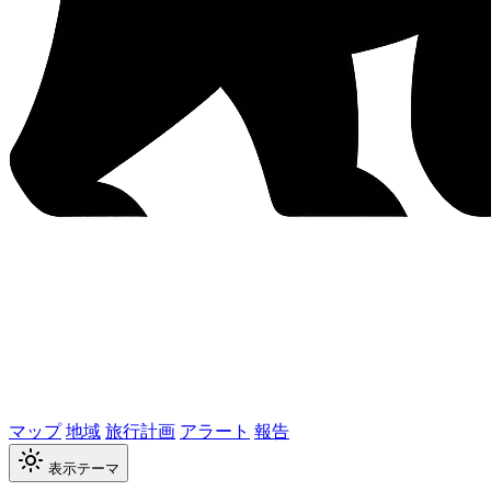
マップ
地域
旅行計画
アラート
報告
表示テーマ