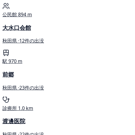
公民館
894 m
大水口会館
秋田県 ·
12件の出没
駅
970 m
前郷
秋田県 ·
23件の出没
診療所
1.0 km
渡邊医院
秋田県 ·
22件の出没