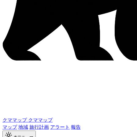
クママップ
クママップ
マップ
地域
旅行計画
アラート
報告