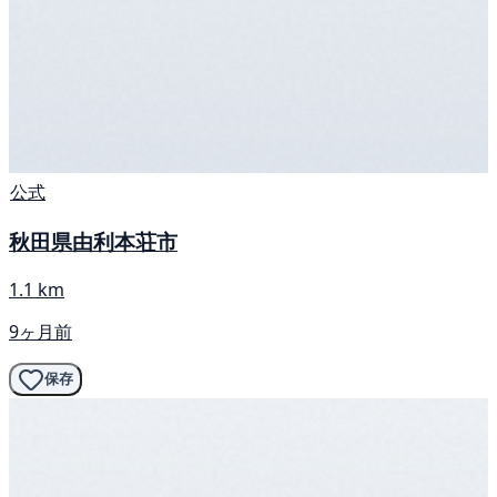
公式
秋田県由利本荘市
1.1 km
9ヶ月前
保存