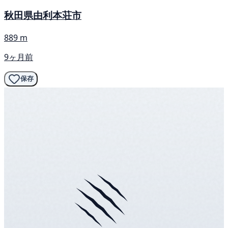
秋田県由利本荘市
889 m
9ヶ月前
保存