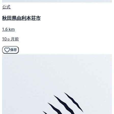
公式
秋田県由利本荘市
1.6 km
10ヶ月前
保存