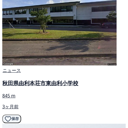
ニュース
秋田県由利本荘市東由利小学校
845 m
3ヶ月前
保存