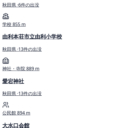
秋田県 ·
6件の出没
学校
855 m
由利本荘市立由利小学校
秋田県 ·
13件の出没
神社・寺院
889 m
愛宕神社
秋田県 ·
13件の出没
公民館
894 m
大水口会館