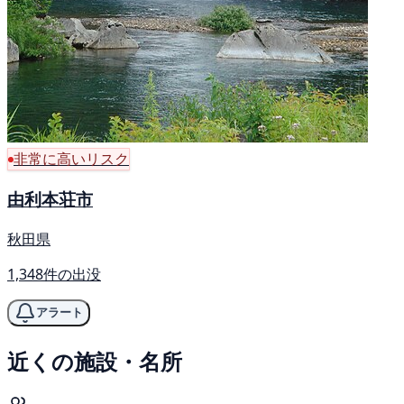
非常に高いリスク
由利本荘市
秋田県
1,348件の出没
アラート
近くの施設・名所