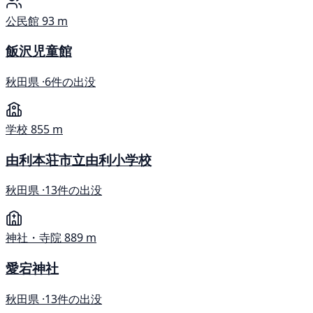
公民館
93 m
飯沢児童館
秋田県 ·
6件の出没
学校
855 m
由利本荘市立由利小学校
秋田県 ·
13件の出没
神社・寺院
889 m
愛宕神社
秋田県 ·
13件の出没