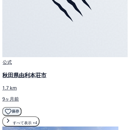
公式
秋田県由利本荘市
1.7 km
9ヶ月前
保存
すべて表示
+4