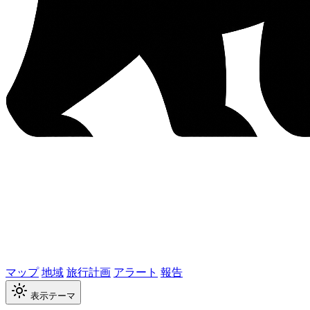
マップ
地域
旅行計画
アラート
報告
表示テーマ