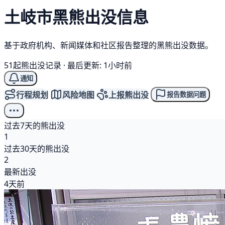
土岐市
黑熊
出没信息
基于政府机构、新闻媒体和社区报告整理的黑熊出没数据。
51起熊出没记录
·
最后更新: 1小时前
通知
行程规划
风险地图
上报熊出没
报告数据问题
过去7天的熊出没
1
过去30天的熊出没
2
最新出没
4天前