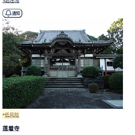
3起出没
通知
低风险
莲着寺