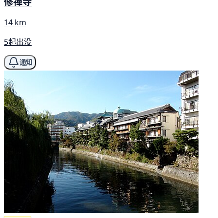
修禪寺
14 km
5起出没
通知