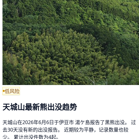
低风险
天城山最新熊出没趋势
天城山在2026年6月6日于伊豆市 湯ケ島报告了黑熊出没。 过
去30天没有新的出没报告。 近期较为平静，记录数量也较
少。 累计出没件数为4起。