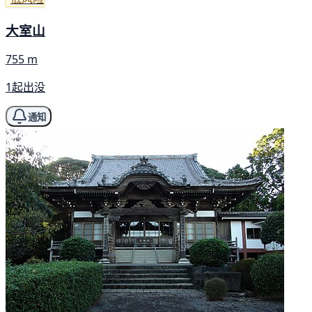
大室山
755 m
1起出没
通知