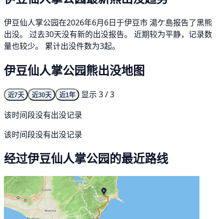
伊豆仙人掌公园在2026年6月6日于伊豆市 湯ケ島报告了黑熊
出没。 过去30天没有新的出没报告。 近期较为平静，记录数
量也较少。 累计出没件数为3起。
伊豆仙人掌公园熊出没地图
显示 3 / 3
近7天
近30天
近1年
该时间段没有出没记录
该时间段没有出没记录
经过伊豆仙人掌公园的最近路线