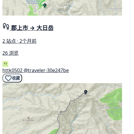
郡上市 → 大日岳
2 站点 · 2个月前
26 浏览
httk0502
@traveler-30e247be
收藏