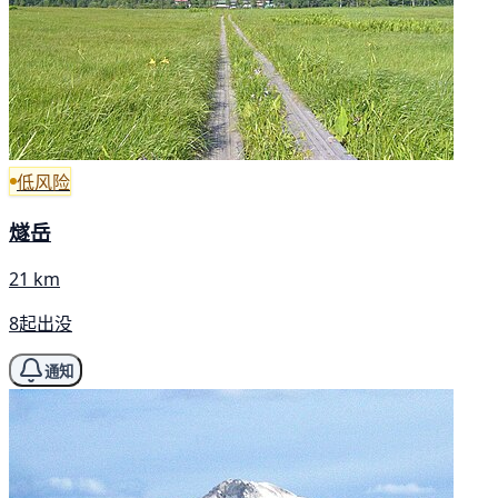
低风险
燧岳
21 km
8起出没
通知