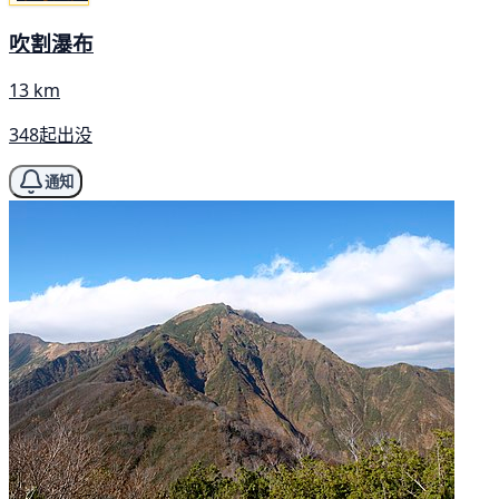
吹割瀑布
13 km
348起出没
通知