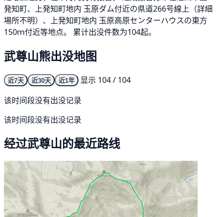
発知町、上発知町地内 玉原ダム付近の県道266号線上（詳細
場所不明）、上発知町地内 玉原高原センターハウスの東方
150ｍ付近等地点。 累计出没件数为104起。
武尊山熊出没地图
显示 104 / 104
近7天
近30天
近1年
该时间段没有出没记录
该时间段没有出没记录
经过武尊山的最近路线