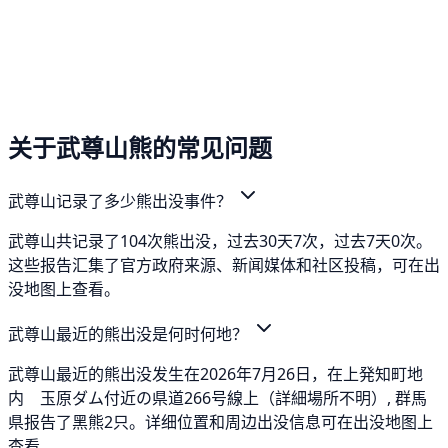
关于武尊山熊的常见问题
武尊山记录了多少熊出没事件？
武尊山共记录了104次熊出没，过去30天7次，过去7天0次。
这些报告汇集了官方政府来源、新闻媒体和社区投稿，可在出
没地图上查看。
武尊山最近的熊出没是何时何地？
武尊山最近的熊出没发生在2026年7月26日，在上発知町地
内 玉原ダム付近の県道266号線上（詳細場所不明）, 群馬
県报告了黑熊2只。详细位置和周边出没信息可在出没地图上
查看。