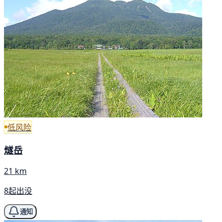
低风险
燧岳
21 km
8起出没
通知