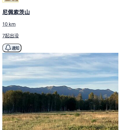
尼佩索茨山
10 km
7起出没
通知