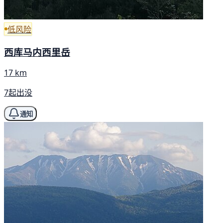
低风险
西库马内西里岳
17 km
7起出没
通知