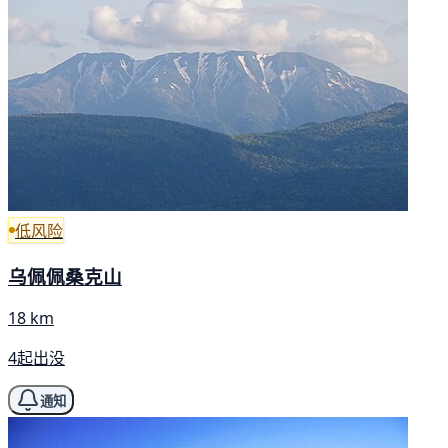
低风险
乌佩佩桑克山
18 km
4起出没
通知