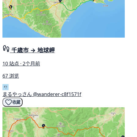
千歳市 → 地球岬
10 站点 · 2个月前
67 浏览
まるやっさん
@wanderer-c8f1571f
收藏