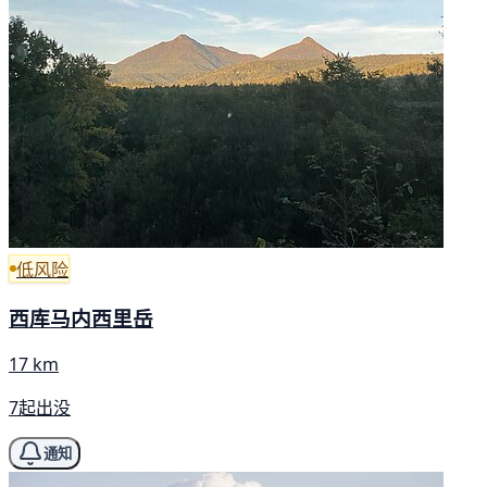
低风险
西库马内西里岳
17 km
7起出没
通知