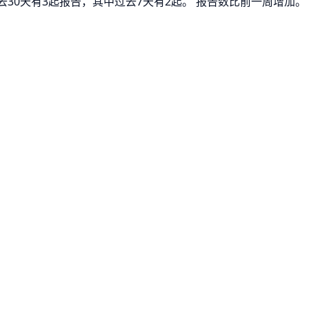
过去30天有3起报告，其中过去7天有2起。 报告数比前一周增加