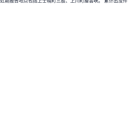
。 近期报告地点包括上士幌町三股、上川町層雲峡。 累计出没件