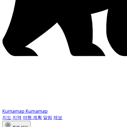
Kumamap
Kumamap
지도
지역
여행 계획
알림
제보