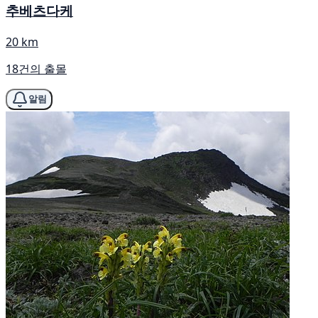
추베츠다케
20 km
18건의 출몰
알림