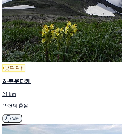
낮은 위험
하쿠운다케
21 km
19건의 출몰
알림