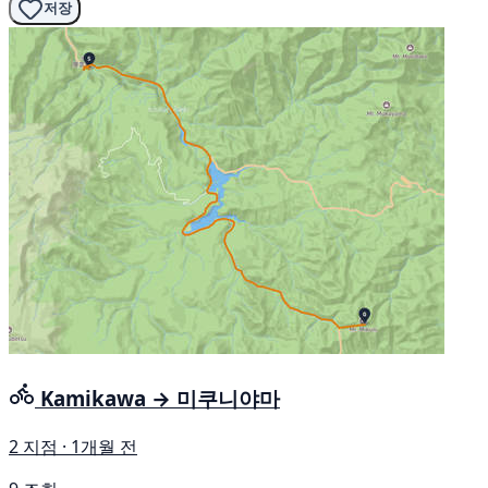
저장
Kamikawa → 미쿠니야마
2 지점 · 1개월 전