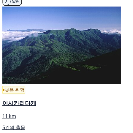
알림
낮은 위험
이시카리다케
11 km
5건의 출몰