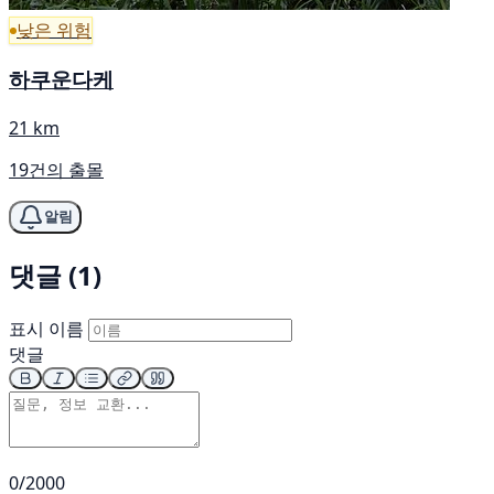
낮은 위험
하쿠운다케
21 km
19건의 출몰
알림
댓글 (1)
표시 이름
댓글
0/2000