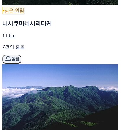
낮은 위험
니시쿠마네시리다케
11 km
7건의 출몰
알림