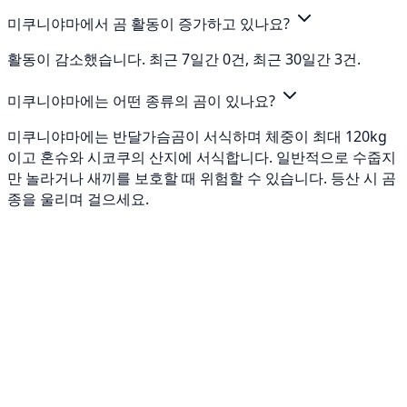
미쿠니야마에서 곰 활동이 증가하고 있나요?
활동이 감소했습니다. 최근 7일간 0건, 최근 30일간 3건.
미쿠니야마에는 어떤 종류의 곰이 있나요?
미쿠니야마에는 반달가슴곰이 서식하며 체중이 최대 120kg
이고 혼슈와 시코쿠의 산지에 서식합니다. 일반적으로 수줍지
만 놀라거나 새끼를 보호할 때 위험할 수 있습니다. 등산 시 곰
종을 울리며 걸으세요.