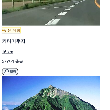
낮은 위험
키타미후지
16 km
57건의 출몰
알림