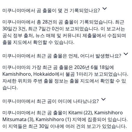
미쿠니야마에서 곰 출몰이 몇 건 기록되었나요?
미쿠니야마에서 총 28건의 곰 출몰이 기록되었습니다. 최근
30일간 3건, 최근 7일간 0건이 보고되었습니다. 이 보고서는
공식 정부 출처, 뉴스 매체 및 커뮤니티 제출물에서 수집되며
출몰 지도에서 확인할 수 있습니다.
미쿠니야마에서 최근 곰 출몰은 언제, 어디서 발생했나요?
미쿠니야마의 가장 최근 곰 출몰은 2026년 6월 18일에
Kamishihoro, Hokkaido에서 불곰 1마리가 보고되었습니다.
자세한 위치와 주변 출몰 정보는 출몰 지도에서 확인할 수 있
습니다.
미쿠니야마에서 최근 곰이 어디에 나타났나요?
미쿠니야마에서 최근 곰 출몰이 Kitami (22), Kamishihoro
Mitsumata (3), Kamishihoro (1) 지역에 집중되어 있습니다.
이 지역들은 최근 30일 이내에 여러 건의 보고가 있었습니다.