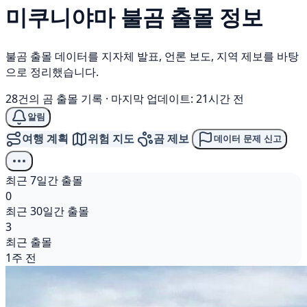
미쿠니야마
불곰
출몰 정보
불곰 출몰 데이터를 지자체 발표, 언론 보도, 지역 제보를 바탕
으로 정리했습니다.
28건의 곰 출몰 기록
·
마지막 업데이트: 21시간 전
알림
여행 계획
위험 지도
곰 제보
데이터 문제 신고
최근 7일간 출몰
0
최근 30일간 출몰
3
최근 출몰
1주 전