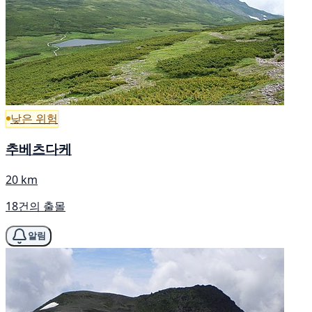
낮은 위험
추베츠다케
20 km
18건의 출몰
알림