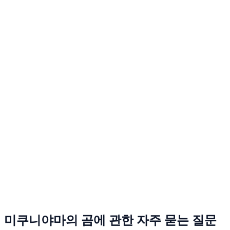
미쿠니야마의 곰에 관한 자주 묻는 질문