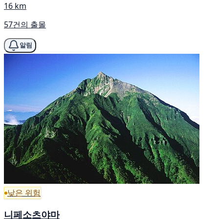
16 km
57건의 출몰
알림
낮은 위험
니페소츠야마