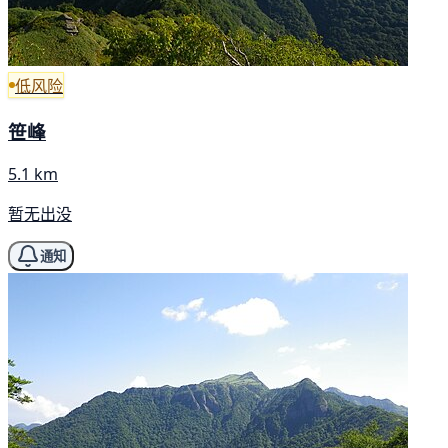
低风险
笹峰
5.1 km
暂无出没
通知