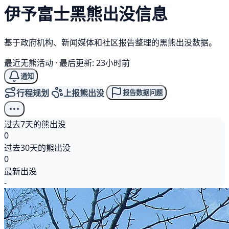
伊予富士
黑熊
出没信息
基于政府机构、新闻媒体和社区报告整理的黑熊出没数据。
最近无熊活动
·
最后更新: 23小时前
通知
行程规划
上报熊出没
报告数据问题
过去7天的熊出没
0
过去30天的熊出没
0
最新出没
-