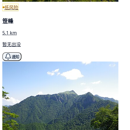
低风险
笹峰
5.1 km
暂无出没
通知