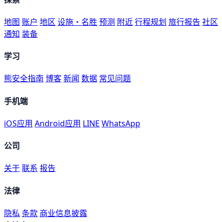
地图
账户
地区
设施・名胜
预测
附近
行程规划
旅行报告
社区
通知
装备
学习
熊安全指南
博客
新闻
数据
常见问题
手机端
iOS应用
Android应用
LINE
WhatsApp
公司
关于
联系
报告
法律
隐私
条款
商业信息披露