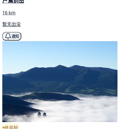
户蔦别岳
16 km
暂无出没
通知
低风险