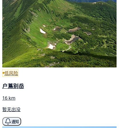
低风险
户蔦别岳
16 km
暂无出没
通知