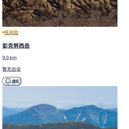
低风险
彭克努西岳
9.0 km
暂无出没
通知