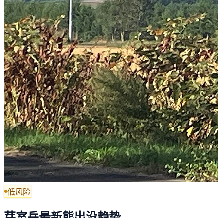
低风险
芽室岳最新熊出没趋势