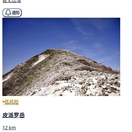
暂无出没
通知
低风险
皮派罗岳
12 km