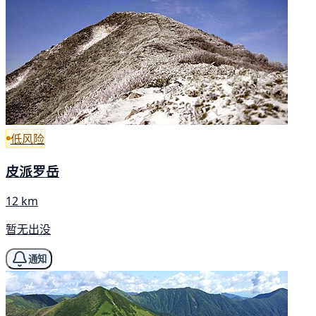
低风险
皮派罗岳
12 km
暂无出没
通知