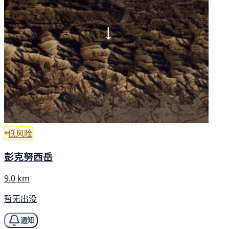
低风险
彭克努西岳
9.0 km
暂无出没
通知