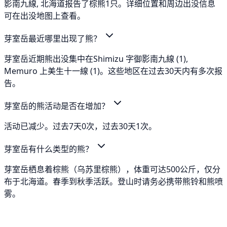
影南九線, 北海道报告了棕熊1只。详细位置和周边出没信息
可在出没地图上查看。
芽室岳最近哪里出现了熊？
芽室岳近期熊出没集中在Shimizu 字御影南九線 (1),
Memuro 上美生十一線 (1)。这些地区在过去30天内有多次报
告。
芽室岳的熊活动是否在增加？
活动已减少。过去7天0次，过去30天1次。
芽室岳有什么类型的熊？
芽室岳栖息着棕熊（乌苏里棕熊），体重可达500公斤，仅分
布于北海道。春季到秋季活跃。登山时请务必携带熊铃和熊喷
雾。