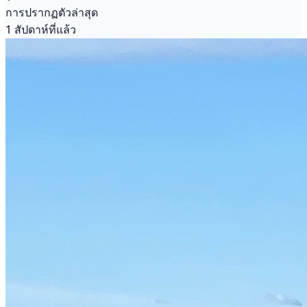
การปรากฏตัวล่าสุด
1 สัปดาห์ที่แล้ว