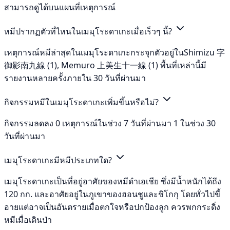
สามารถดูได้บนแผนที่เหตุการณ์
หมีปรากฏตัวที่ไหนในเมมุโระดาเกะเมื่อเร็วๆ นี้?
เหตุการณ์หมีล่าสุดในเมมุโระดาเกะกระจุกตัวอยู่ในShimizu 字
御影南九線 (1), Memuro 上美生十一線 (1) พื้นที่เหล่านี้มี
รายงานหลายครั้งภายใน 30 วันที่ผ่านมา
กิจกรรมหมีในเมมุโระดาเกะเพิ่มขึ้นหรือไม่?
กิจกรรมลดลง 0 เหตุการณ์ในช่วง 7 วันที่ผ่านมา 1 ในช่วง 30
วันที่ผ่านมา
เมมุโระดาเกะมีหมีประเภทใด?
เมมุโระดาเกะเป็นที่อยู่อาศัยของหมีดำเอเชีย ซึ่งมีน้ำหนักได้ถึง
120 กก. และอาศัยอยู่ในภูเขาของฮอนชูและชิโกกุ โดยทั่วไปขี้
อายแต่อาจเป็นอันตรายเมื่อตกใจหรือปกป้องลูก ควรพกกระดิ่ง
หมีเมื่อเดินป่า