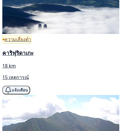
ความเสี่ยงต่ำ
คาริฟุริดาเกะ
18 km
15 เหตุการณ์
แจ้งเตือน