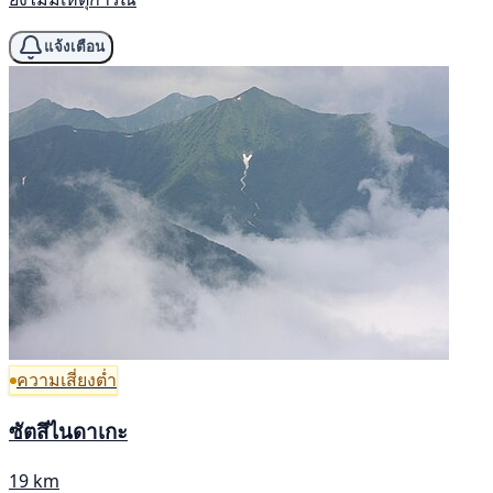
แจ้งเตือน
ความเสี่ยงต่ำ
ซัตสึไนดาเกะ
19 km