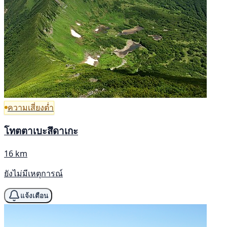
ความเสี่ยงต่ำ
โทตตาเบะสึดาเกะ
16 km
ยังไม่มีเหตุการณ์
แจ้งเตือน