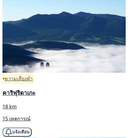
ความเสี่ยงต่ำ
คาริฟุริดาเกะ
18 km
15 เหตุการณ์
แจ้งเตือน