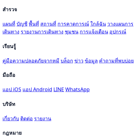
สำรวจ
แผนที่
บัญชี
พื้นที่
สถานที่
การคาดการณ์
ใกล้ฉัน
วางแผนการ
เดินทาง
รายงานการเดินทาง
ชุมชน
การแจ้งเตือน
อุปกรณ์
เรียนรู้
คู่มือความปลอดภัยจากหมี
บล็อก
ข่าว
ข้อมูล
คำถามที่พบบ่อย
มือถือ
แอป iOS
แอป Android
LINE
WhatsApp
บริษัท
เกี่ยวกับ
ติดต่อ
รายงาน
กฎหมาย