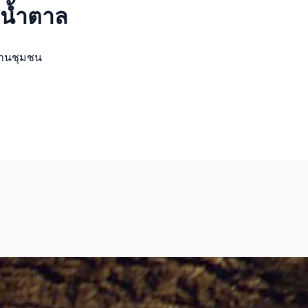
ีน้ำตาล
งานชุมชน