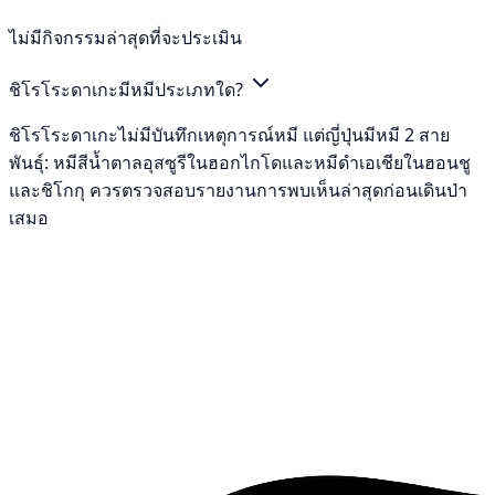
ไม่มีกิจกรรมล่าสุดที่จะประเมิน
ชิโรโระดาเกะมีหมีประเภทใด?
ชิโรโระดาเกะไม่มีบันทึกเหตุการณ์หมี แต่ญี่ปุ่นมีหมี 2 สาย
พันธุ์: หมีสีน้ำตาลอุสซูรีในฮอกไกโดและหมีดำเอเชียในฮอนชู
และชิโกกุ ควรตรวจสอบรายงานการพบเห็นล่าสุดก่อนเดินป่า
เสมอ