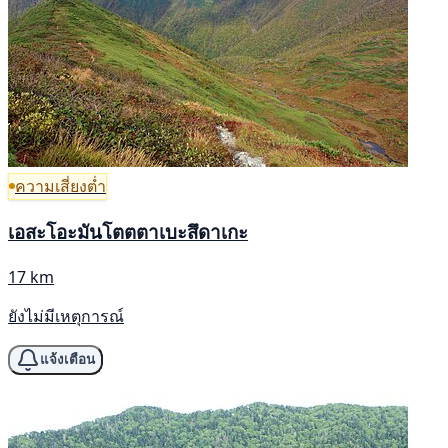
ความเสี่ยงต่ำ
เอสะโอะมันโตตตาเบะสึดาเกะ
17 km
ยังไม่มีเหตุการณ์
แจ้งเตือน