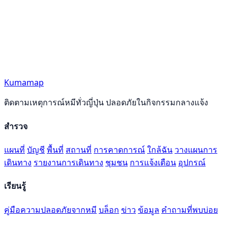
Kumamap
ติดตามเหตุการณ์หมีทั่วญี่ปุ่น ปลอดภัยในกิจกรรมกลางแจ้ง
สำรวจ
แผนที่
บัญชี
พื้นที่
สถานที่
การคาดการณ์
ใกล้ฉัน
วางแผนการ
เดินทาง
รายงานการเดินทาง
ชุมชน
การแจ้งเตือน
อุปกรณ์
เรียนรู้
คู่มือความปลอดภัยจากหมี
บล็อก
ข่าว
ข้อมูล
คำถามที่พบบ่อย