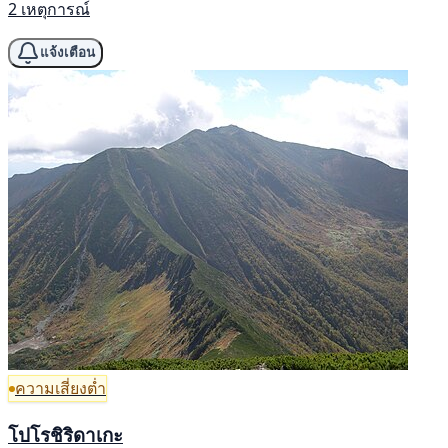
2 เหตุการณ์
แจ้งเตือน
ความเสี่ยงต่ำ
โปโรชิริดาเกะ