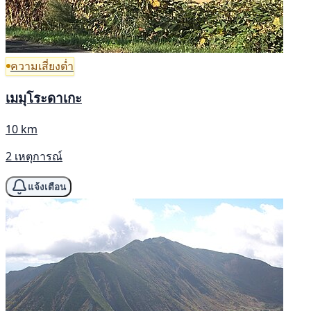
ความเสี่ยงต่ำ
เมมุโระดาเกะ
10 km
2 เหตุการณ์
แจ้งเตือน