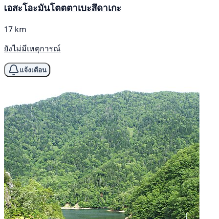
เอสะโอะมันโตตตาเบะสึดาเกะ
17 km
ยังไม่มีเหตุการณ์
แจ้งเตือน