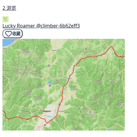
2 浏览
Lucky Roamer
@climber-6b62eff3
收藏