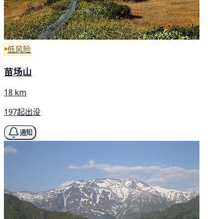
低风险
苗场山
18 km
197起出没
通知