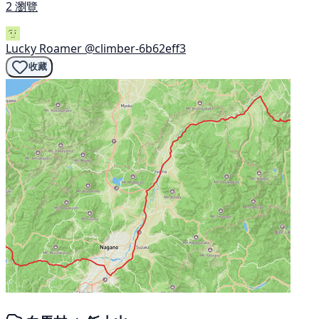
2 瀏覽
Lucky Roamer
@climber-6b62eff3
收藏