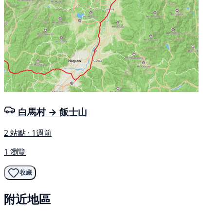
白馬村 → 飯士山
2 站點 · 1週前
1 瀏覽
收藏
附近地區