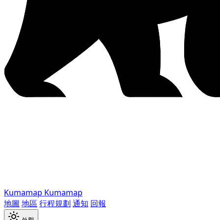
Kumamap
Kumamap
地圖
地區
行程規劃
通知
回報