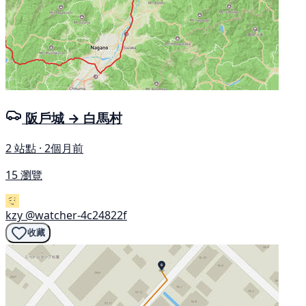
阪戶城 → 白馬村
2 站點 · 2個月前
15 瀏覽
kzy
@watcher-4c24822f
收藏