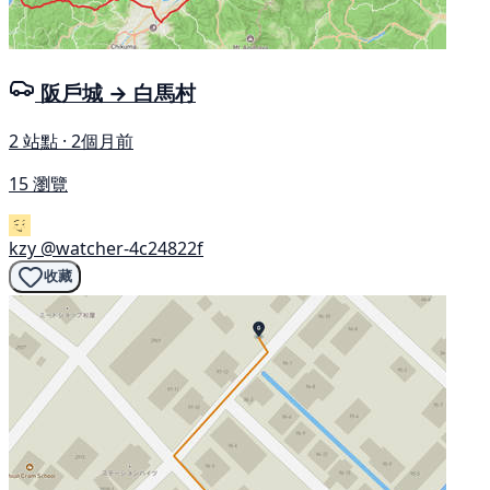
阪戶城 → 白馬村
2 站點 · 2個月前
15 瀏覽
kzy
@watcher-4c24822f
收藏