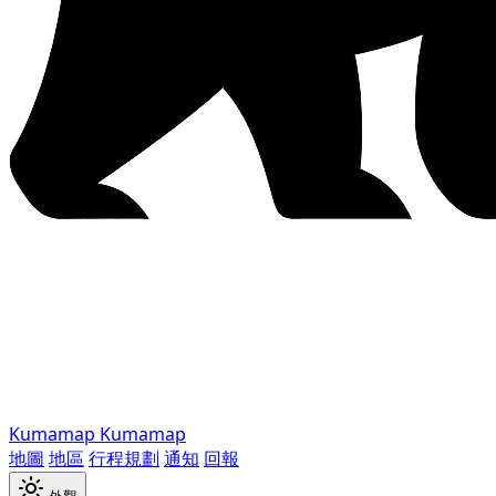
Kumamap
Kumamap
地圖
地區
行程規劃
通知
回報