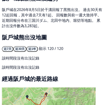
阪戶城在2026年8月5日於干溝回報了黑熊出沒。 過去30天有
12起回報，其中過去7天有1起。 回報數與前一週大致持平。
近期回報分布在三国川ダム、北田中地内、堀切等地點。 累
計出沒件數為3,283起。
阪戶城熊出沒地圖
顯示 120 / 120
近7天
近30天
近1年
該時間段沒有出沒記錄
該時間段沒有出沒記錄
經過阪戶城的最近路線