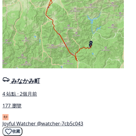
みなかみ町
4 站點 · 2個月前
177 瀏覽
Joyful Watcher
@watcher-7cb5c043
收藏