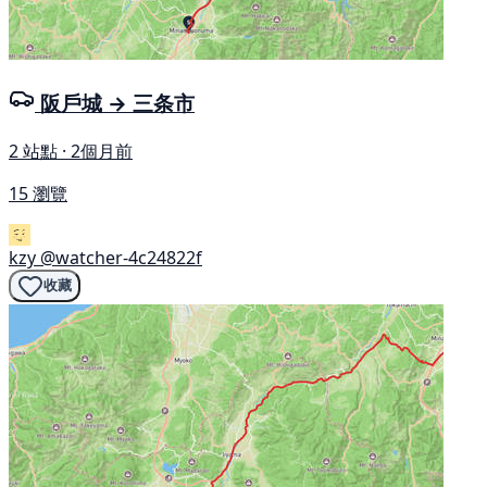
阪戶城 → 三条市
2 站點 · 2個月前
15 瀏覽
kzy
@watcher-4c24822f
收藏