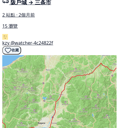
阪戶城 → 三条市
2 站點 · 2個月前
15 瀏覽
kzy
@watcher-4c24822f
收藏