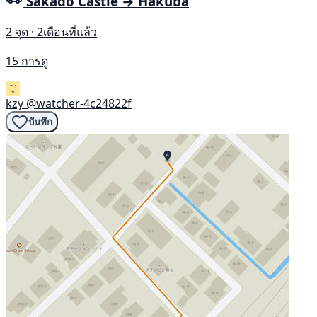
Sakado Castle → Hakuba
2 จุด · 2เดือนที่แล้ว
15 การดู
kzy
@watcher-4c24822f
บันทึก