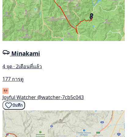
Minakami
4 จุด · 2เดือนที่แล้ว
177 การดู
Joyful Watcher
@watcher-7cb5c043
บันทึก