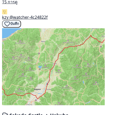
15 การดู
kzy
@watcher-4c24822f
บันทึก