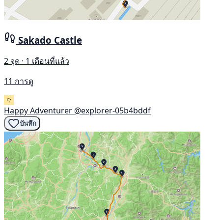
Sakado Castle
2 จุด · 1 เดือนที่แล้ว
11 การดู
Happy Adventurer
@explorer-05b4bddf
บันทึก