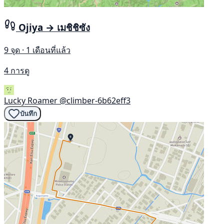
Ojiya → เมชิชิซัง
9 จุด · 1 เดือนที่แล้ว
4 การดู
Lucky Roamer
@climber-6b62eff3
บันทึก