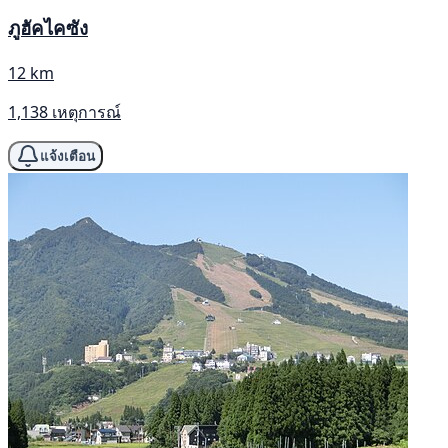
ภูฮัคไคซัง
12 km
1,138 เหตุการณ์
แจ้งเตือน