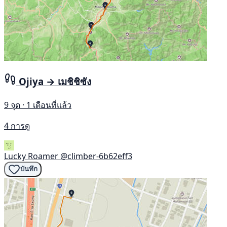
Ojiya → เมชิชิซัง
9 จุด · 1 เดือนที่แล้ว
4 การดู
Lucky Roamer
@climber-6b62eff3
บันทึก