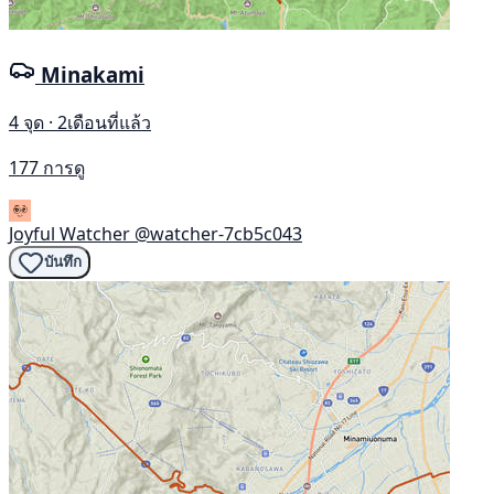
Minakami
4 จุด · 2เดือนที่แล้ว
177 การดู
Joyful Watcher
@watcher-7cb5c043
บันทึก