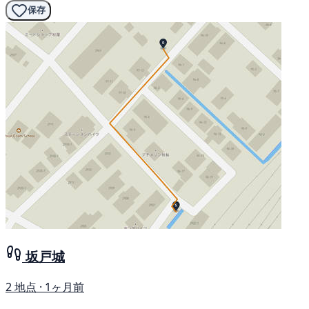
保存
坂戸城
2 地点 · 1ヶ月前