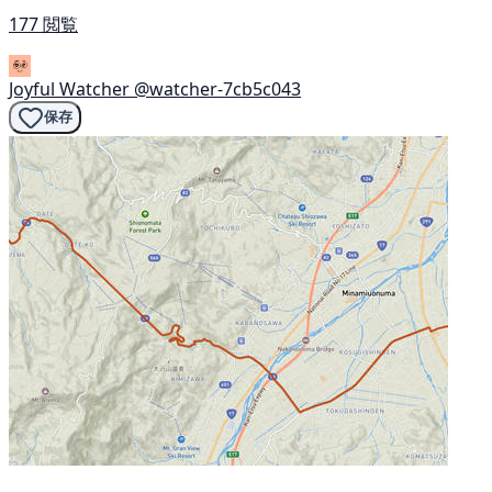
177 閲覧
Joyful Watcher
@watcher-7cb5c043
保存