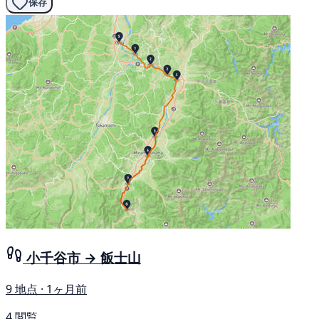
保存
小千谷市 → 飯士山
9 地点 · 1ヶ月前
4 閲覧