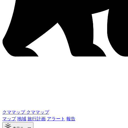
クママップ
クママップ
マップ
地域
旅行計画
アラート
報告