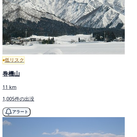
低リスク
巻機山
11 km
1,005件の出没
アラート