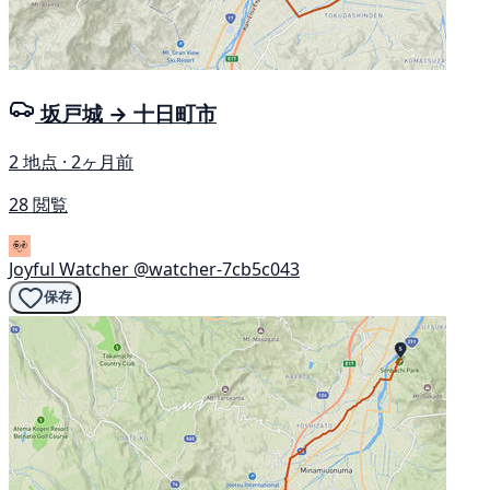
坂戸城 → 十日町市
2 地点 · 2ヶ月前
28 閲覧
Joyful Watcher
@watcher-7cb5c043
保存