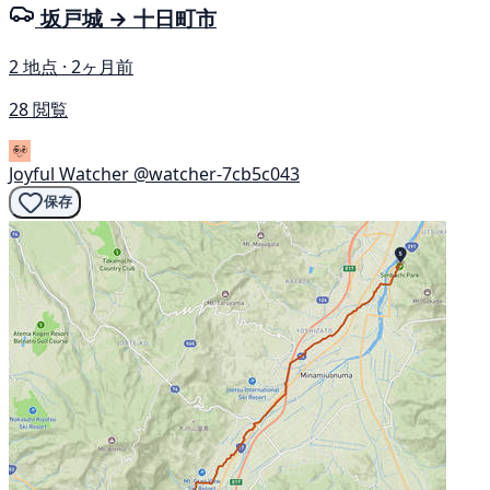
坂戸城 → 十日町市
2 地点 · 2ヶ月前
28 閲覧
Joyful Watcher
@watcher-7cb5c043
保存