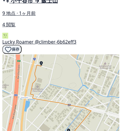
小千谷市 → 飯士山
9 地点 · 1ヶ月前
4 閲覧
Lucky Roamer
@climber-6b62eff3
保存