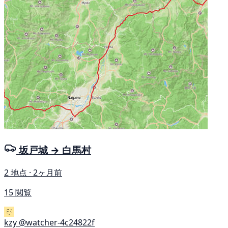
坂戸城 → 白馬村
2 地点 · 2ヶ月前
15 閲覧
kzy
@watcher-4c24822f