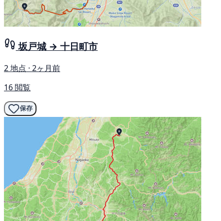
坂戸城 → 十日町市
2 地点 · 2ヶ月前
16 閲覧
保存