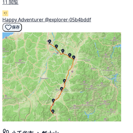
11 閲覧
Happy Adventurer
@explorer-05b4bddf
保存