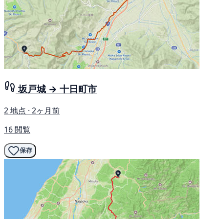
坂戸城 → 十日町市
2 地点 · 2ヶ月前
16 閲覧
保存