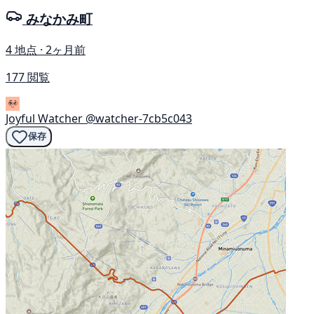
みなかみ町
4 地点 · 2ヶ月前
177 閲覧
Joyful Watcher
@watcher-7cb5c043
保存