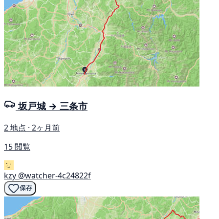
坂戸城 → 三条市
2 地点 · 2ヶ月前
15 閲覧
kzy
@watcher-4c24822f
保存