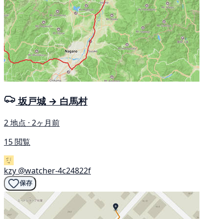
坂戸城 → 白馬村
2 地点 · 2ヶ月前
15 閲覧
kzy
@watcher-4c24822f
保存