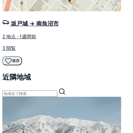
坂戸城 → 南魚沼市
2 地点 · 1週間前
3 閲覧
保存
近隣地域