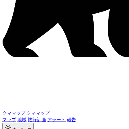
クママップ
クママップ
マップ
地域
旅行計画
アラート
報告