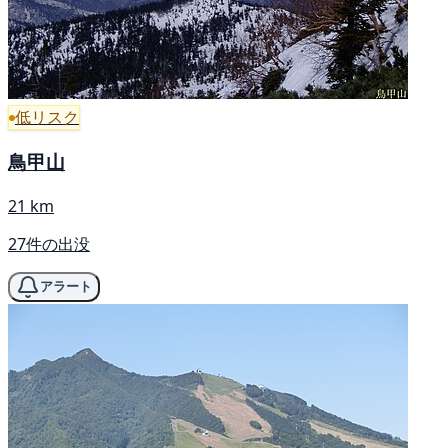
低リスク
鳥甲山
21 km
27件の出没
アラート