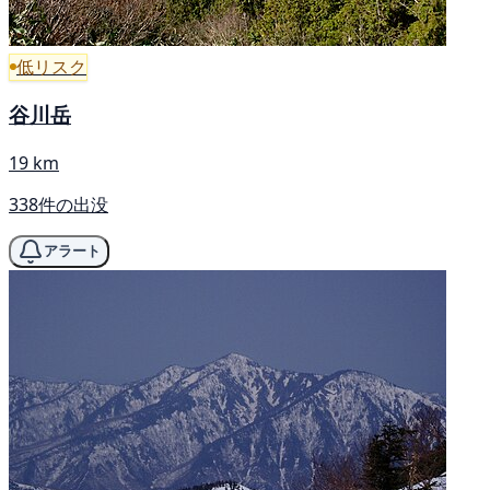
低リスク
谷川岳
19 km
338件の出没
アラート