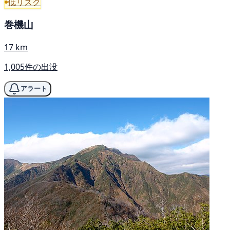
低リスク
巻機山
17 km
1,005件の出没
アラート