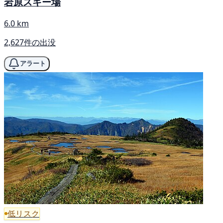
岩原スキー場
6.0 km
2,627件の出没
アラート
低リスク