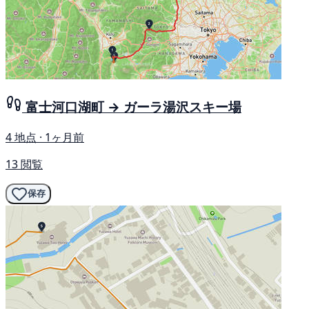
富士河口湖町 → ガーラ湯沢スキー場
4 地点 · 1ヶ月前
13 閲覧
保存