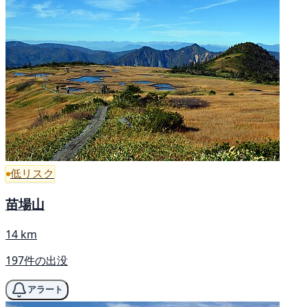
低リスク
苗場山
14 km
197件の出没
アラート