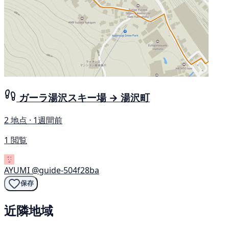
ガーラ湯沢スキー場 → 湯沢町
2 地点 · 1週間前
1 閲覧
AYUMI
@guide-504f28ba
保存
近隣地域