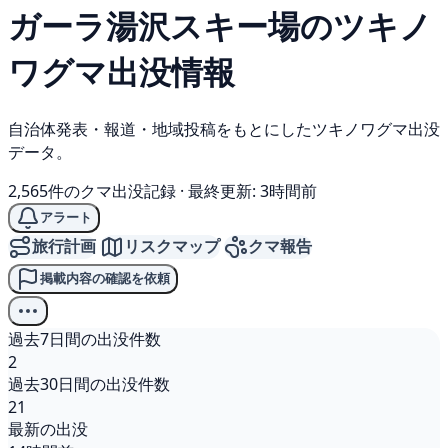
ガーラ湯沢スキー場の
ツキノ
ワグマ
出没情報
自治体発表・報道・地域投稿をもとにしたツキノワグマ出没
データ。
2,565件のクマ出没記録
·
最終更新: 3時間前
アラート
旅行計画
リスクマップ
クマ報告
掲載内容の確認を依頼
過去7日間の出没件数
2
過去30日間の出没件数
21
最新の出没