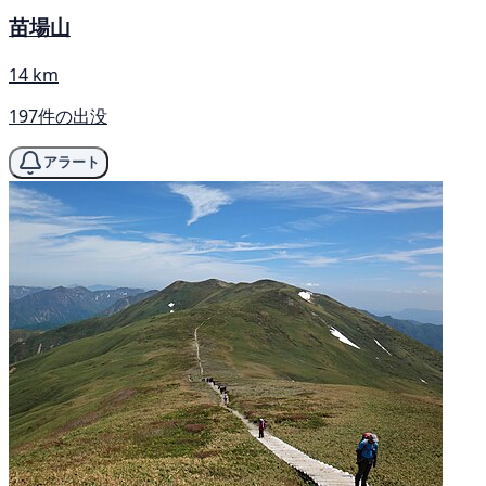
苗場山
14 km
197件の出没
アラート