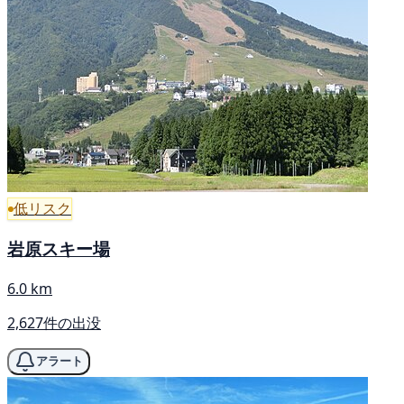
低リスク
岩原スキー場
6.0 km
2,627件の出没
アラート