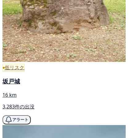
低リスク
坂戸城
16 km
3,283件の出没
アラート