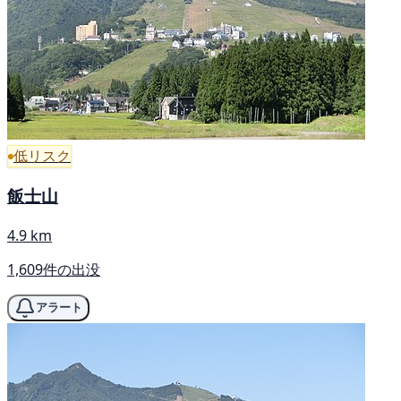
低リスク
飯士山
4.9 km
1,609件の出没
アラート