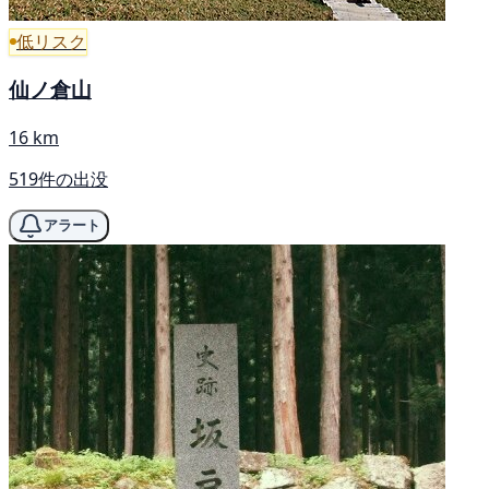
低リスク
仙ノ倉山
16 km
519件の出没
アラート