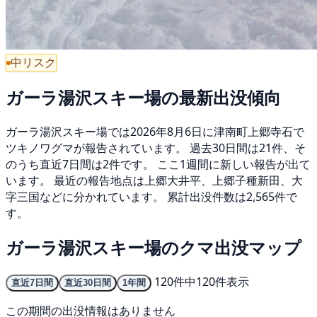
中リスク
ガーラ湯沢スキー場の最新出没傾向
ガーラ湯沢スキー場では2026年8月6日に津南町上郷寺石で
ツキノワグマが報告されています。 過去30日間は21件、そ
のうち直近7日間は2件です。 ここ1週間に新しい報告が出て
います。 最近の報告地点は上郷大井平、上郷子種新田、大
字三国などに分かれています。 累計出没件数は2,565件で
す。
ガーラ湯沢スキー場のクマ出没マップ
120件中120件表示
直近7日間
直近30日間
1年間
この期間の出没情報はありません