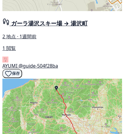
ガーラ湯沢スキー場 → 湯沢町
2 地点 · 1週間前
1 閲覧
AYUMI
@guide-504f28ba
保存