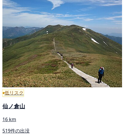
低リスク
仙ノ倉山
16 km
519件の出没