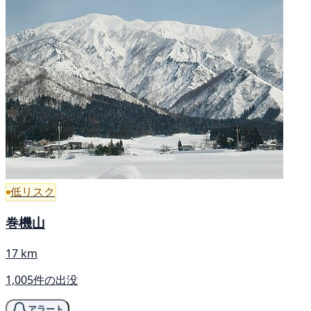
低リスク
巻機山
17 km
1,005件の出没
アラート