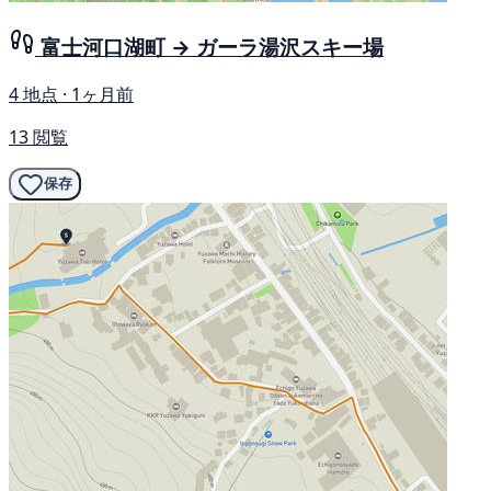
富士河口湖町 → ガーラ湯沢スキー場
4 地点 · 1ヶ月前
13 閲覧
保存