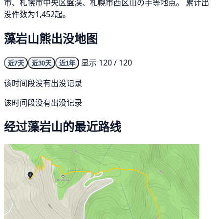
市、札幌市中央区盤渓、札幌市西区山の手等地点。 累计出
没件数为1,452起。
藻岩山熊出没地图
显示 120 / 120
近7天
近30天
近1年
该时间段没有出没记录
该时间段没有出没记录
经过藻岩山的最近路线