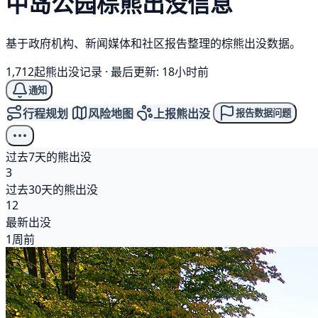
中岛公园
棕熊
出没信息
基于政府机构、新闻媒体和社区报告整理的棕熊出没数据。
1,712起熊出没记录
·
最后更新: 18小时前
通知
行程规划
风险地图
上报熊出没
报告数据问题
过去7天的熊出没
3
过去30天的熊出没
12
最新出没
1周前