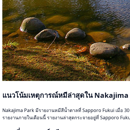
แนวโน้มเหตุการณ์หมีล่าสุดใน Nakajima
Nakajima Park มีรายงานหมีสีน้ำตาลที่ Sapporo Fukui เมื่อ 30 ก
รายงานภายในเดือนนี้ รายงานล่าสุดกระจายอยู่ที่ Sapporo Fuku