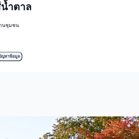
ีน้ำตาล
งานชุมชน
ัญหาข้อมูล