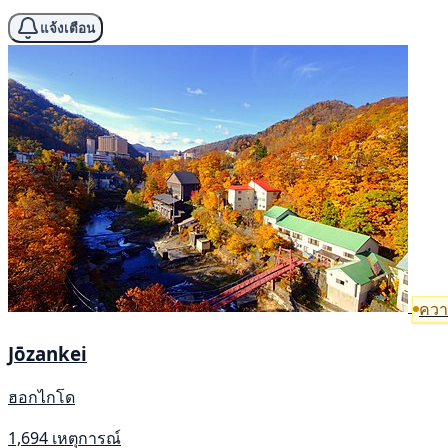
แจ้งเตือน
ความ
Jōzankei
ฮอกไกโด
1,694 เหตุการณ์