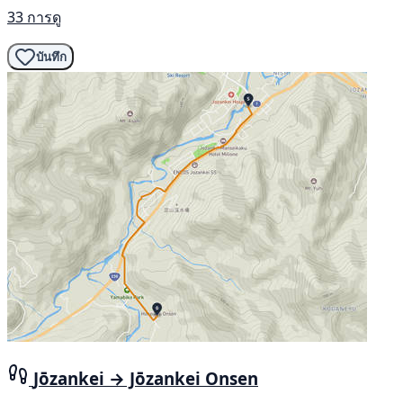
33 การดู
บันทึก
Jōzankei → Jōzankei Onsen