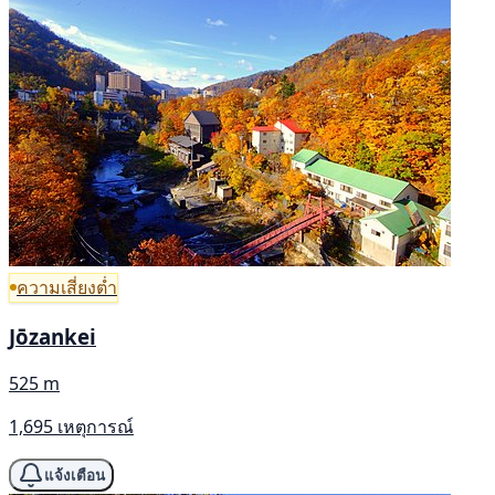
ความเสี่ยงต่ำ
Jōzankei
525 m
1,695 เหตุการณ์
แจ้งเตือน