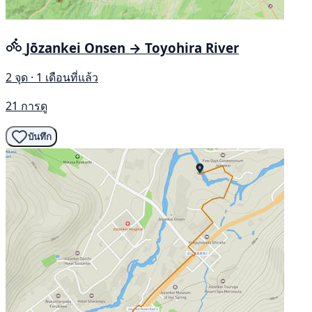
Jōzankei Onsen → Toyohira River
2 จุด · 1 เดือนที่แล้ว
21 การดู
บันทึก