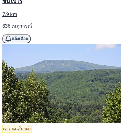
ซัปโปโร
7.9 km
836 เหตุการณ์
แจ้งเตือน
ความเสี่ยงต่ำ