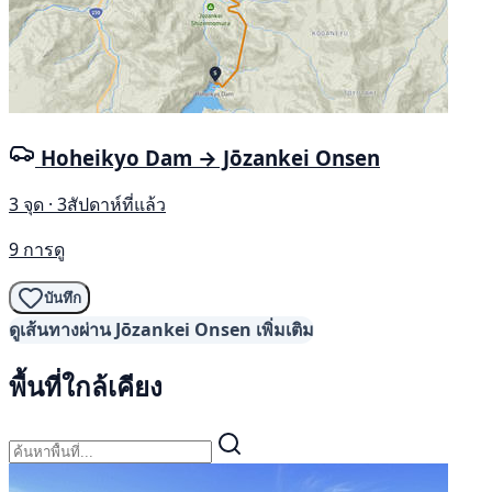
Hoheikyo Dam → Jōzankei Onsen
3 จุด · 3สัปดาห์ที่แล้ว
9 การดู
บันทึก
ดูเส้นทางผ่าน Jōzankei Onsen เพิ่มเติม
พื้นที่ใกล้เคียง