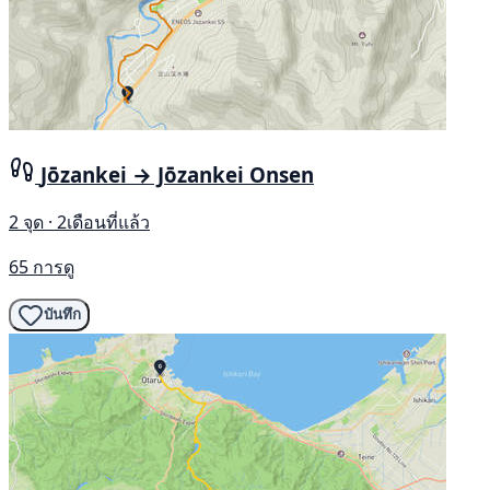
Jōzankei → Jōzankei Onsen
2 จุด · 2เดือนที่แล้ว
65 การดู
บันทึก