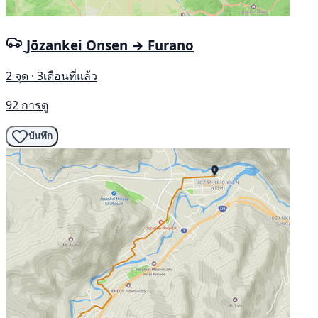
Jōzankei Onsen → Furano
2 จุด · 3เดือนที่แล้ว
92 การดู
บันทึก