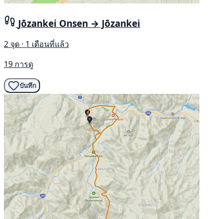
Jōzankei Onsen → Jōzankei
2 จุด · 1 เดือนที่แล้ว
19 การดู
บันทึก