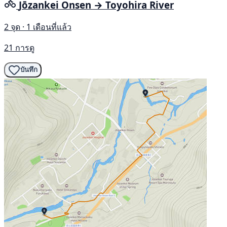
Jōzankei Onsen → Toyohira River
2 จุด · 1 เดือนที่แล้ว
21 การดู
บันทึก