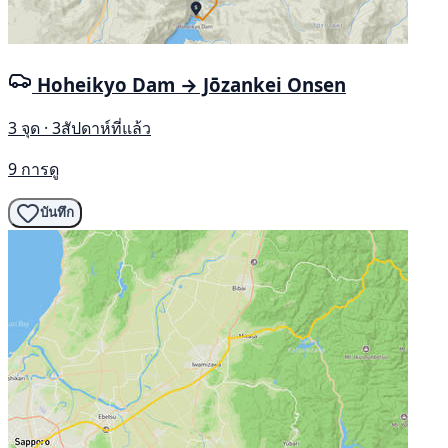
Hoheikyo Dam → Jōzankei Onsen
3 จุด · 3สัปดาห์ที่แล้ว
9 การดู
บันทึก