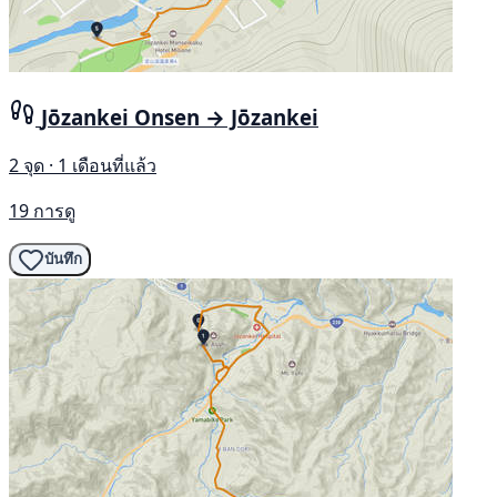
Jōzankei Onsen → Jōzankei
2 จุด · 1 เดือนที่แล้ว
19 การดู
บันทึก