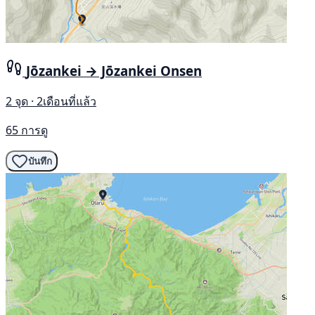
Jōzankei → Jōzankei Onsen
2 จุด · 2เดือนที่แล้ว
65 การดู
บันทึก