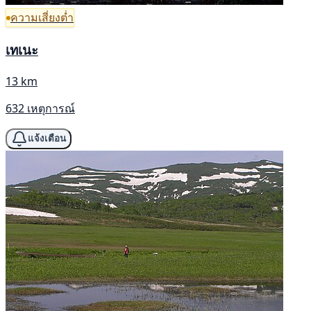
ความเสี่ยงต่ำ
เทเนะ
13 km
632 เหตุการณ์
แจ้งเตือน