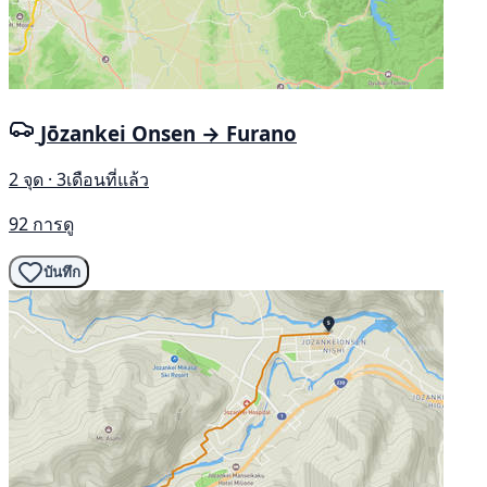
Jōzankei Onsen → Furano
2 จุด · 3เดือนที่แล้ว
92 การดู
บันทึก