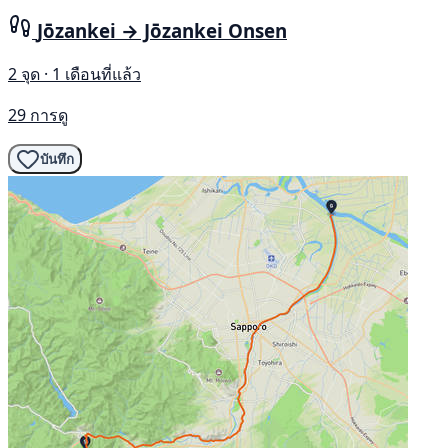
Jōzankei → Jōzankei Onsen
2 จุด · 1 เดือนที่แล้ว
29 การดู
บันทึก