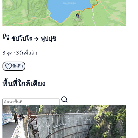
ซัปโปโร → ฟุปปุชิ
3 จุด · 3วันที่แล้ว
บันทึก
พื้นที่ใกล้เคียง