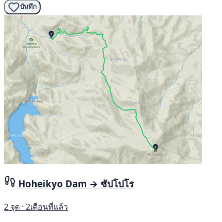
บันทึก
Hoheikyo Dam → ซัปโปโร
2 จุด · 2เดือนที่แล้ว