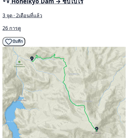
Hoheikyo Dam → ซัปโปโร
3 จุด · 2เดือนที่แล้ว
26 การดู
บันทึก