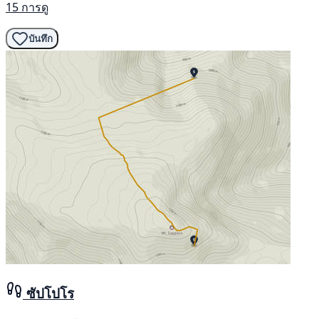
15 การดู
บันทึก
ซัปโปโร