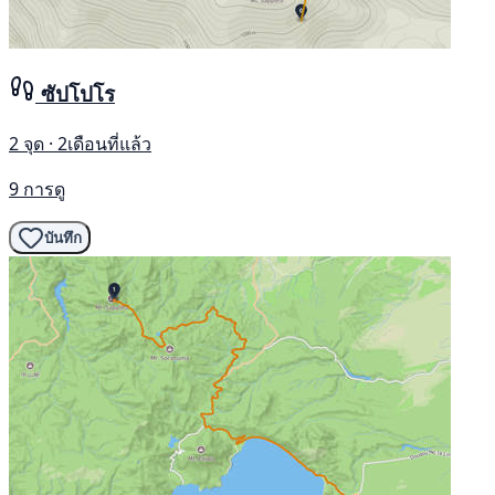
ซัปโปโร
2 จุด · 2เดือนที่แล้ว
9 การดู
บันทึก