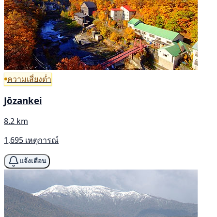
ความเสี่ยงต่ำ
Jōzankei
8.2 km
1,695 เหตุการณ์
แจ้งเตือน