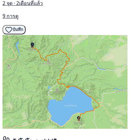
2 จุด · 2เดือนที่แล้ว
9 การดู
บันทึก