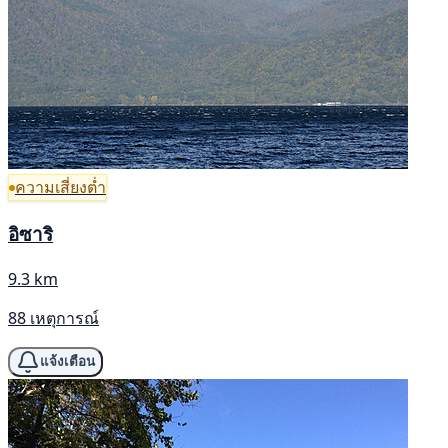
ความเสี่ยงต่ำ
อิซาริ
9.3 km
88 เหตุการณ์
แจ้งเตือน