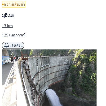
ความเสี่ยงต่ำ
มุอิเนะ
13 km
125 เหตุการณ์
แจ้งเตือน