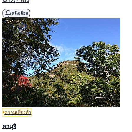
88 เหตุการณ์
แจ้งเตือน
ความเสี่ยงต่ำ
คามุอิ