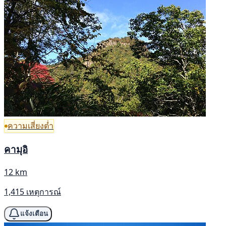
ความเสี่ยงต่ำ
คามุอิ
12 km
1,415 เหตุการณ์
แจ้งเตือน