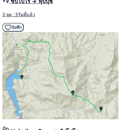
ซัปโปโร → ฟุปปุชิ
3 จุด · 3วันที่แล้ว
บันทึก