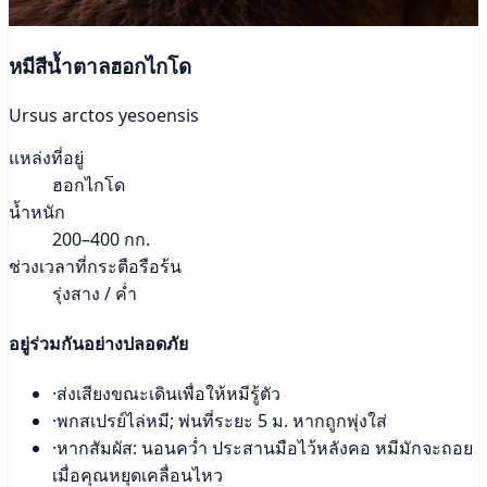
หมีสีน้ำตาลฮอกไกโด
Ursus arctos yesoensis
แหล่งที่อยู่
ฮอกไกโด
น้ำหนัก
200–400 กก.
ช่วงเวลาที่กระตือรือร้น
รุ่งสาง / ค่ำ
อยู่ร่วมกันอย่างปลอดภัย
·
ส่งเสียงขณะเดินเพื่อให้หมีรู้ตัว
·
พกสเปรย์ไล่หมี; พ่นที่ระยะ 5 ม. หากถูกพุ่งใส่
·
หากสัมผัส: นอนคว่ำ ประสานมือไว้หลังคอ หมีมักจะถอย
เมื่อคุณหยุดเคลื่อนไหว