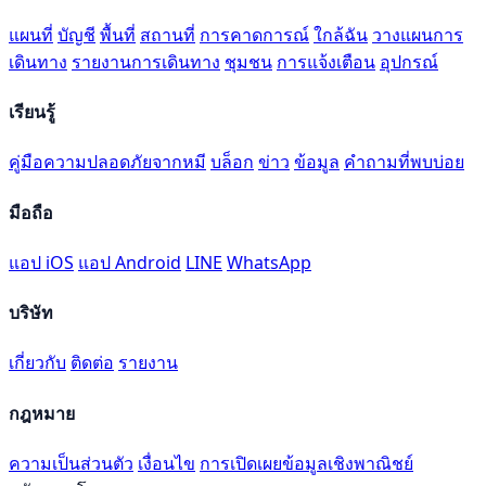
แผนที่
บัญชี
พื้นที่
สถานที่
การคาดการณ์
ใกล้ฉัน
วางแผนการ
เดินทาง
รายงานการเดินทาง
ชุมชน
การแจ้งเตือน
อุปกรณ์
เรียนรู้
คู่มือความปลอดภัยจากหมี
บล็อก
ข่าว
ข้อมูล
คำถามที่พบบ่อย
มือถือ
แอป iOS
แอป Android
LINE
WhatsApp
บริษัท
เกี่ยวกับ
ติดต่อ
รายงาน
กฎหมาย
ความเป็นส่วนตัว
เงื่อนไข
การเปิดเผยข้อมูลเชิงพาณิชย์