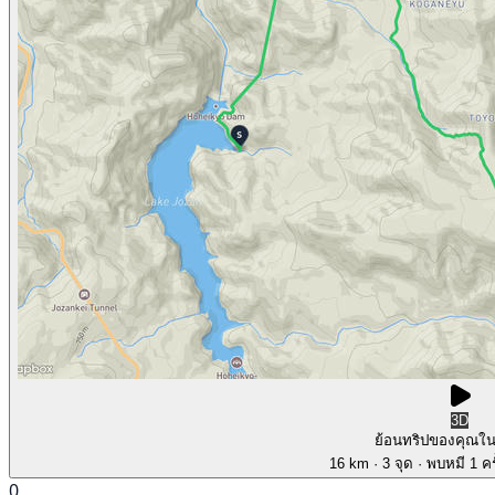
3D
ย้อนทริปของคุณใ
16 km
· 3 จุด
· พบหมี 1 คร
0