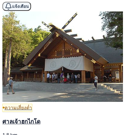
แจ้งเตือน
ความเสี่ยงต่ำ
ศาลเจ้าฮกไกโด