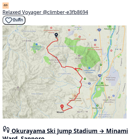
Relaxed Voyager
@climber-e3fb8694
บันทึก
Okurayama Ski Jump Stadium → Minami
Ward, Sapporo