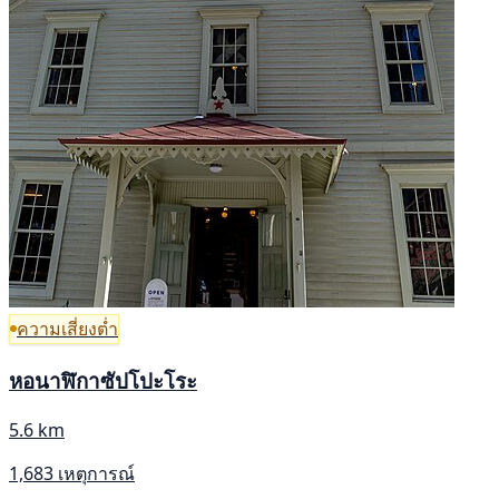
ความเสี่ยงต่ำ
หอนาฬิกาซัปโปะโระ
5.6 km
1,683 เหตุการณ์