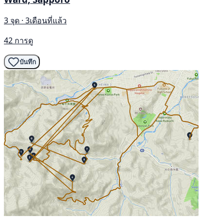
3 จุด · 3เดือนที่แล้ว
42 การดู
บันทึก