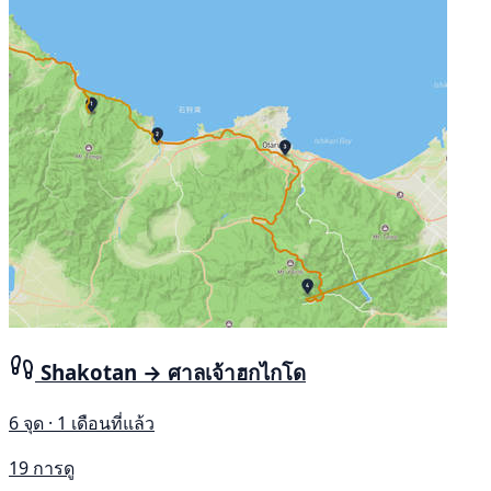
Shakotan → ศาลเจ้าฮกไกโด
6 จุด · 1 เดือนที่แล้ว
19 การดู