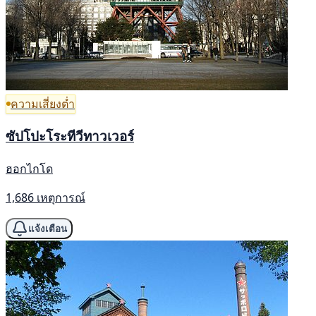
ความเสี่ยงต่ำ
ซัปโปะโระทีวีทาวเวอร์
ฮอกไกโด
1,686 เหตุการณ์
แจ้งเตือน