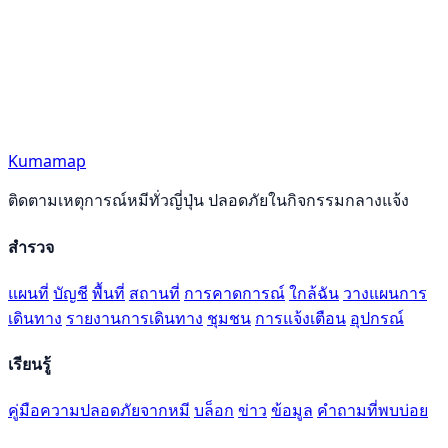
Kumamap
ติดตามเหตุการณ์หมีทั่วญี่ปุ่น ปลอดภัยในกิจกรรมกลางแจ้ง
สำรวจ
แผนที่
บัญชี
พื้นที่
สถานที่
การคาดการณ์
ใกล้ฉัน
วางแผนการ
เดินทาง
รายงานการเดินทาง
ชุมชน
การแจ้งเตือน
อุปกรณ์
เรียนรู้
คู่มือความปลอดภัยจากหมี
บล็อก
ข่าว
ข้อมูล
คำถามที่พบบ่อย