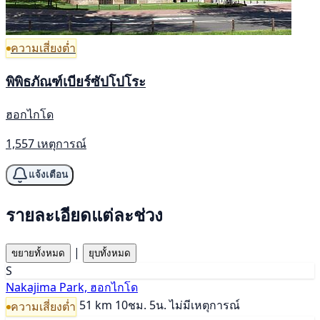
ความเสี่ยงต่ำ
พิพิธภัณฑ์เบียร์ซัปโปโระ
ฮอกไกโด
1,557 เหตุการณ์
แจ้งเตือน
รายละเอียดแต่ละช่วง
|
ขยายทั้งหมด
ยุบทั้งหมด
S
Nakajima Park, ฮอกไกโด
51 km
10ชม. 5น.
ไม่มีเหตุการณ์
ความเสี่ยงต่ำ