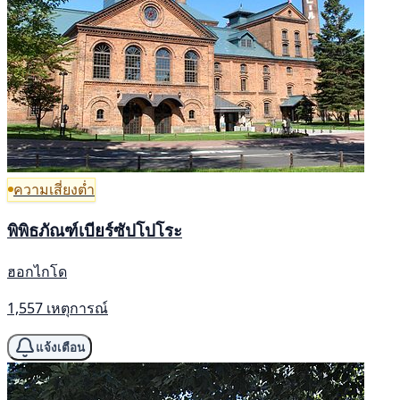
ความเสี่ยงต่ำ
พิพิธภัณฑ์เบียร์ซัปโปโระ
ฮอกไกโด
1,557 เหตุการณ์
แจ้งเตือน