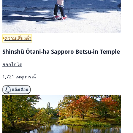
ความเสี่ยงต่ำ
Shinshū Ōtani-ha Sapporo Betsu-in Temple
ฮอกไกโด
1,721 เหตุการณ์
แจ้งเตือน