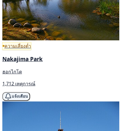
ความเสี่ยงต่ำ
Nakajima Park
ฮอกไกโด
1,712 เหตุการณ์
แจ้งเตือน