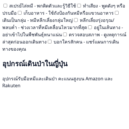
สเปรย์ไล่หมี - พกติดตัวและรู้วิธีใช้
ทำเสียง - พูดดังๆ หรือ
ปรบมือ
เก็บอาหาร - ใช้ถังป้องกันหมีหรือแขวนอาหาร
เดินเป็นกลุ่ม - หมีหลีกเลี่ยงกลุ่มใหญ่
หลีกเลี่ยงรุ่งอรุณ/
พลบค่ำ - ช่วงเวลาที่หมีเคลื่อนไหวมากที่สุด
อยู่ในเส้นทาง -
อย่าเข้าไปในพืชพันธุ์หนาแน่น
ตรวจสอบสภาพ - ดูเหตุการณ์
ล่าสุดก่อนออกเดินทาง
บอกใครสักคน - แชร์แผนการเดิน
ทางของคุณ
อุปกรณ์เดินป่าในญี่ปุ่น
อุปกรณ์รับมือหมีและเดินป่า คะแนนสูงบน Amazon และ
Rakuten