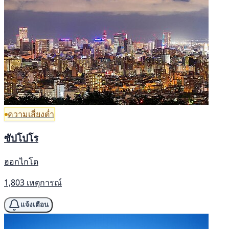
ความเสี่ยงต่ำ
ซัปโปโร
ฮอกไกโด
1,803 เหตุการณ์
แจ้งเตือน