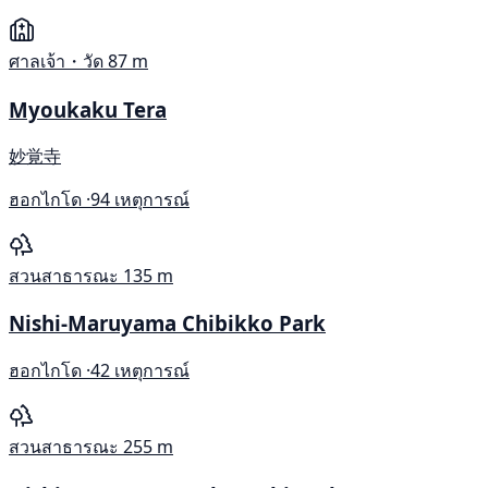
ศาลเจ้า・วัด
87 m
Myoukaku Tera
妙覚寺
ฮอกไกโด ·
94 เหตุการณ์
สวนสาธารณะ
135 m
Nishi-Maruyama Chibikko Park
ฮอกไกโด ·
42 เหตุการณ์
สวนสาธารณะ
255 m