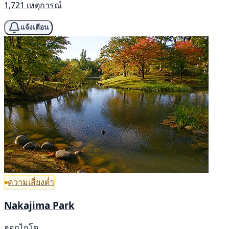
1,721 เหตุการณ์
แจ้งเตือน
ความเสี่ยงต่ำ
Nakajima Park
ฮอกไกโด