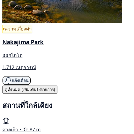
ความเสี่ยงต่ำ
Nakajima Park
ฮอกไกโด
1,712 เหตุการณ์
แจ้งเตือน
ดูทั้งหมด (เพิ่มเติม18รายการ)
สถานที่ใกล้เคียง
ศาลเจ้า・วัด
87 m