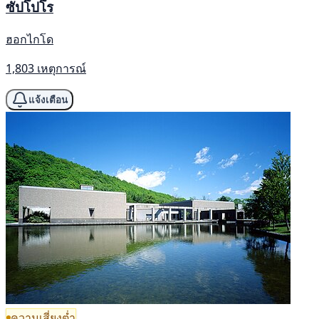
ซัปโปโร
ฮอกไกโด
1,803 เหตุการณ์
แจ้งเตือน
ความเสี่ยงต่ำ