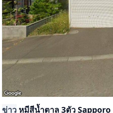
ข่าว
หมีสีน้ำตาล 3ตัว
Sapporo