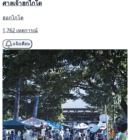
ศาลเจ้าฮกไกโด
ฮอกไกโด
1,762 เหตุการณ์
แจ้งเตือน