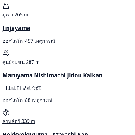
ภูเขา
265 m
Jinjayama
ฮอกไกโด ·
457 เหตุการณ์
ศูนย์ชุมชน
287 m
Maruyama Nishimachi Jidou Kaikan
円山西町児童会館
ฮอกไกโด ·
88 เหตุการณ์
สวนสัตว์
339 m
Hokkyokuguma , Azarashi Kan