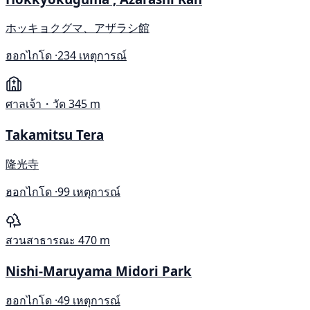
ホッキョクグマ、アザラシ館
ฮอกไกโด ·
234 เหตุการณ์
ศาลเจ้า・วัด
345 m
Takamitsu Tera
隆光寺
ฮอกไกโด ·
99 เหตุการณ์
สวนสาธารณะ
470 m
Nishi-Maruyama Midori Park
ฮอกไกโด ·
49 เหตุการณ์