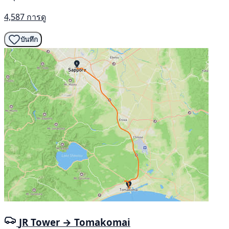
4,587 การดู
บันทึก
JR Tower → Tomakomai