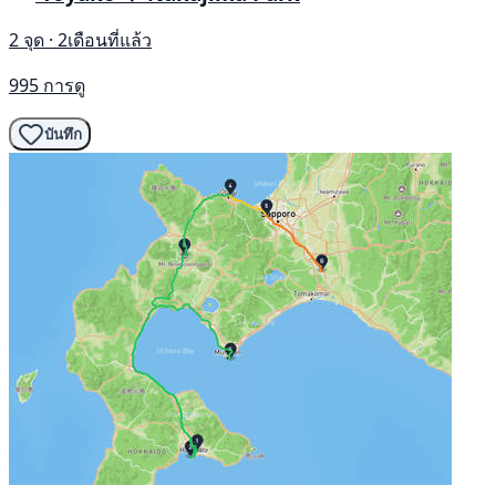
2 จุด · 2เดือนที่แล้ว
995 การดู
บันทึก