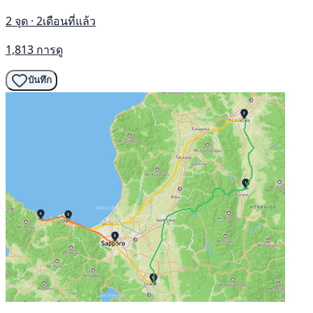
2 จุด · 2เดือนที่แล้ว
1,813 การดู
บันทึก