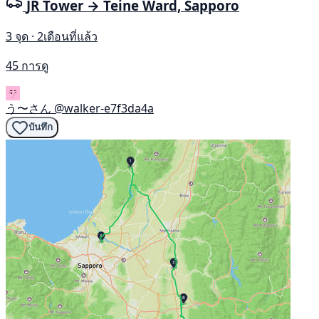
JR Tower → Teine Ward, Sapporo
3 จุด · 2เดือนที่แล้ว
45 การดู
う〜さん
@walker-e7f3da4a
บันทึก