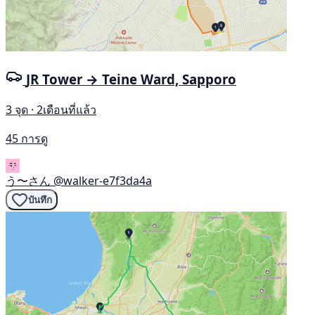
JR Tower → Teine Ward, Sapporo
3 จุด · 2เดือนที่แล้ว
45 การดู
う〜さん
@walker-e7f3da4a
บันทึก