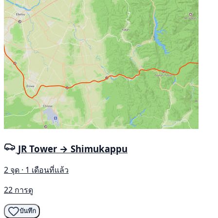
JR Tower → Shimukappu
2 จุด · 1 เดือนที่แล้ว
22 การดู
บันทึก