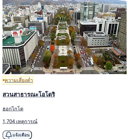
ความเสี่ยงต่ำ
สวนสาธารณะโอโดริ
ฮอกไกโด
1,704 เหตุการณ์
แจ้งเตือน