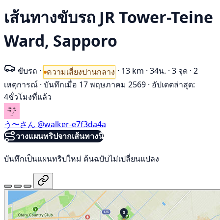
เส้นทางขับรถ JR Tower-Teine
Ward, Sapporo
ขับรถ
·
·
13 km
·
34น.
·
3 จุด
·
2
ความเสี่ยงปานกลาง
เหตุการณ์
·
บันทึกเมื่อ 17 พฤษภาคม 2569
·
อัปเดตล่าสุด:
4ชั่วโมงที่แล้ว
う〜さん
@walker-e7f3da4a
วางแผนทริปจากเส้นทางนี้
บันทึกเป็นแผนทริปใหม่ ต้นฉบับไม่เปลี่ยนแปลง