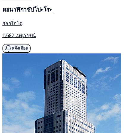
หอนาฬิกาซัปโปะโระ
ฮอกไกโด
1,682 เหตุการณ์
แจ้งเตือน