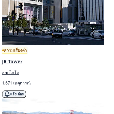
ความเสี่ยงต่ำ
JR Tower
ฮอกไกโด
1,671 เหตุการณ์
แจ้งเตือน