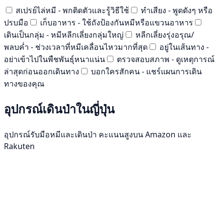
สเปรย์ไล่หมี - พกติดตัวและรู้วิธีใช้
ทำเสียง - พูดดังๆ หรือ
ปรบมือ
เก็บอาหาร - ใช้ถังป้องกันหมีหรือแขวนอาหาร
เดินเป็นกลุ่ม - หมีหลีกเลี่ยงกลุ่มใหญ่
หลีกเลี่ยงรุ่งอรุณ/
พลบค่ำ - ช่วงเวลาที่หมีเคลื่อนไหวมากที่สุด
อยู่ในเส้นทาง -
อย่าเข้าไปในพืชพันธุ์หนาแน่น
ตรวจสอบสภาพ - ดูเหตุการณ์
ล่าสุดก่อนออกเดินทาง
บอกใครสักคน - แชร์แผนการเดิน
ทางของคุณ
อุปกรณ์เดินป่าในญี่ปุ่น
อุปกรณ์รับมือหมีและเดินป่า คะแนนสูงบน Amazon และ
Rakuten