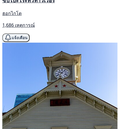
ซัปโปะโระทีวีทาวเวอร์
ฮอกไกโด
1,686 เหตุการณ์
แจ้งเตือน