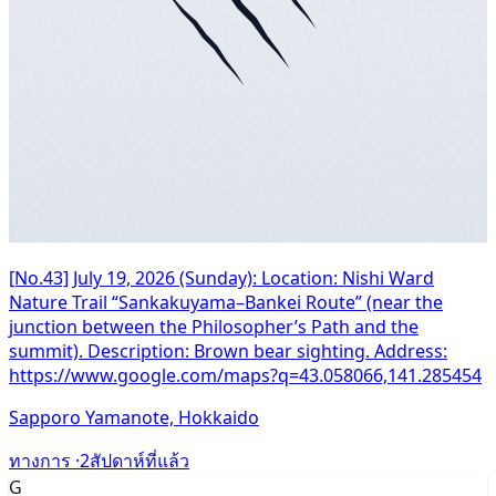
[No.43] July 19, 2026 (Sunday): Location: Nishi Ward
Nature Trail “Sankakuyama–Bankei Route” (near the
junction between the Philosopher’s Path and the
summit). Description: Brown bear sighting. Address:
https://www.google.com/maps?q=43.058066,141.285454
Sapporo Yamanote, Hokkaido
ทางการ ·
2สัปดาห์ที่แล้ว
G